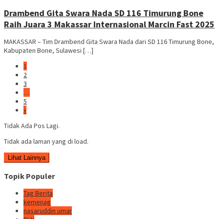
Drambend Gita Swara Nada SD 116 Timurung Bone
Raih Juara 3 Makassar Internasional Marcin Fast 2025
MAKASSAR – Tim Drambend Gita Swara Nada dari SD 116 Timurung Bone,
Kabupaten Bone, Sulawesi […]
1
2
3
…
5
»
Tidak Ada Pos Lagi.
Tidak ada laman yang di load.
Lihat Lainnya
Topik Populer
Tag Berita
kemenag
nasaruddin umar