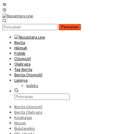
Loncat
Menu
ke
Mobile
konten
Pencarian
Berita
Hikmah
Politik
Otomotif
Olahraga
Tag Berita
Berita Otomotif
Lainnya
Indeks
Berita Otomotif
Berita Olahraga
Kejahatan
Nissan
Bulutangkis
DKI Jakarta