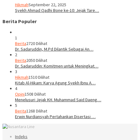
Hikmah
September 22, 2025
Syekh Ahmad Qadhi Bone ke-10: Jejak Tare…
Berita Populer
1
Berita
2720 Dilihat
Dr. Sadaruddin, M.Pd Dilantik Sebagai An…
2
Berita
2050 Dilihat
Dr. Sadaruddin: Komitmen untuk Meningkat…
3
Hikmah
1510 Dilihat
Kitab Al-Hikam: Karya Agung Syekh Ibnu A…
4
Opini
1508 Dilihat
Menelusuri Jejak KH. Muhammad Said Daeng…
5
Berita
1268 Dilihat
Erwin Nurdiansyah Pertahankan Disertasi …
Indeks