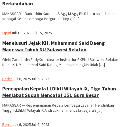
Berkeadaban
MAKASSAR – Badruddin Kaddas, S.Ag., M.Ag., Ph.D baru saja dilantik
sebagai Ketua Lembaga Perguruan Tinggi […]
Ilham
Opini
Juli 15, 2025
Juli 15, 2025
Menelusuri Jejak KH. Muhammad Said Daeng
Manessa: Tokoh NU Sulawesi Selatan
Oleh: Zaenuddin EndyKoordinator Instruktur PKPNU Sulawesi Selatan
Nama KH. Muhammad Said Daeng Manessa mungkin tidak […]
Ilham
Berita
Juli 6, 2025
Juli 6, 2025
Pencapaian Kepala LLDikti Wilayah IX, Tiga Tahun
Menjabat Sudah Mencatat 151 Guru Besar
MAKASSAR — Kepemimpinan Kepala Lembaga Layanan Pendidikan
Tinggi (LLDikti) Wilayah IX Andi Lukman mencatat sejarah […]
Ilham
Berita
Juli 6, 2025
Juli 6, 2025