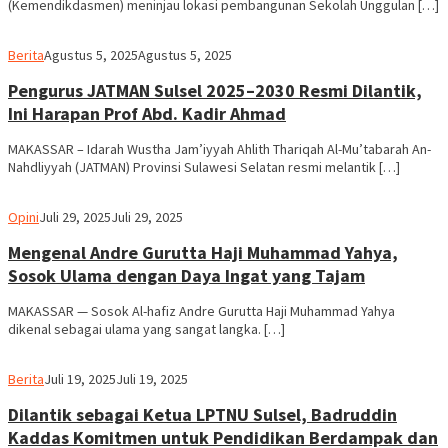
(Kemendikdasmen) meninjau lokasi pembangunan Sekolah Unggulan […]
Ilham
Berita
Agustus 5, 2025
Agustus 5, 2025
Pengurus JATMAN Sulsel 2025–2030 Resmi Dilantik,
Ini Harapan Prof Abd. Kadir Ahmad
MAKASSAR – Idarah Wustha Jam’iyyah Ahlith Thariqah Al-Mu’tabarah An-
Nahdliyyah (JATMAN) Provinsi Sulawesi Selatan resmi melantik […]
Ilham
Opini
Juli 29, 2025
Juli 29, 2025
Mengenal Andre Gurutta Haji Muhammad Yahya,
Sosok Ulama dengan Daya Ingat yang Tajam
MAKASSAR — Sosok Al-hafiz Andre Gurutta Haji Muhammad Yahya
dikenal sebagai ulama yang sangat langka. […]
Ilham
Berita
Juli 19, 2025
Juli 19, 2025
Dilantik sebagai Ketua LPTNU Sulsel, Badruddin
Kaddas Komitmen untuk Pendidikan Berdampak dan