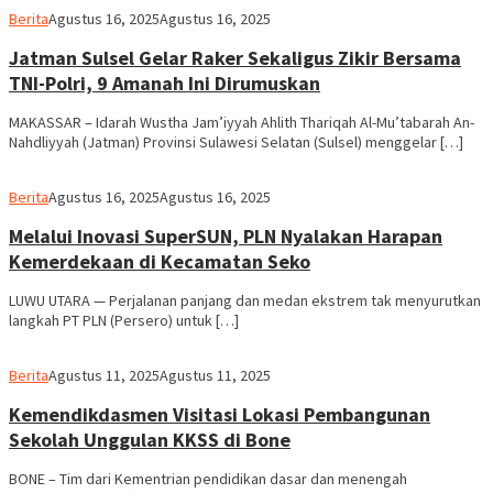
Ilham
Berita
Agustus 16, 2025
Agustus 16, 2025
Jatman Sulsel Gelar Raker Sekaligus Zikir Bersama
TNI-Polri, 9 Amanah Ini Dirumuskan
MAKASSAR – Idarah Wustha Jam’iyyah Ahlith Thariqah Al-Mu’tabarah An-
Nahdliyyah (Jatman) Provinsi Sulawesi Selatan (Sulsel) menggelar […]
Ilham
Berita
Agustus 16, 2025
Agustus 16, 2025
Melalui Inovasi SuperSUN, PLN Nyalakan Harapan
Kemerdekaan di Kecamatan Seko
LUWU UTARA — Perjalanan panjang dan medan ekstrem tak menyurutkan
langkah PT PLN (Persero) untuk […]
Ilham
Berita
Agustus 11, 2025
Agustus 11, 2025
Kemendikdasmen Visitasi Lokasi Pembangunan
Sekolah Unggulan KKSS di Bone
BONE – Tim dari Kementrian pendidikan dasar dan menengah