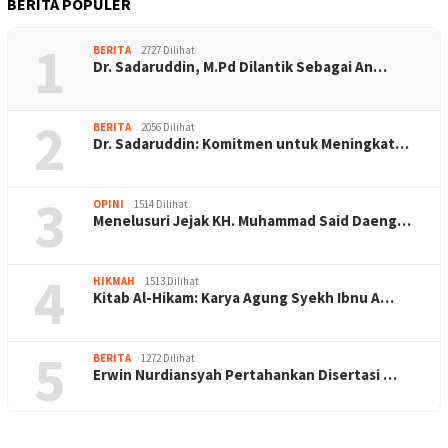
BERITA POPULER
1
BERITA
2727 Dilihat
Dr. Sadaruddin, M.Pd Dilantik Sebagai An…
2
BERITA
2056 Dilihat
Dr. Sadaruddin: Komitmen untuk Meningkat…
3
OPINI
1514 Dilihat
Menelusuri Jejak KH. Muhammad Said Daeng…
4
HIKMAH
1513 Dilihat
Kitab Al-Hikam: Karya Agung Syekh Ibnu A…
5
BERITA
1272 Dilihat
Erwin Nurdiansyah Pertahankan Disertasi …