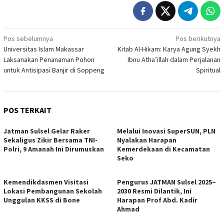
Navigasi
Pos sebelumnya
Pos berikutnya
Universitas Islam Makassar
Kitab Al-Hikam: Karya Agung Syekh
pos
Laksanakan Penanaman Pohon
Ibnu Atha’illah dalam Perjalanan
untuk Antisipasi Banjir di Soppeng
Spiritual
POS TERKAIT
Jatman Sulsel Gelar Raker
Melalui Inovasi SuperSUN, PLN
Sekaligus Zikir Bersama TNI-
Nyalakan Harapan
Polri, 9 Amanah Ini Dirumuskan
Kemerdekaan di Kecamatan
Seko
Kemendikdasmen Visitasi
Pengurus JATMAN Sulsel 2025–
Lokasi Pembangunan Sekolah
2030 Resmi Dilantik, Ini
Unggulan KKSS di Bone
Harapan Prof Abd. Kadir
Ahmad