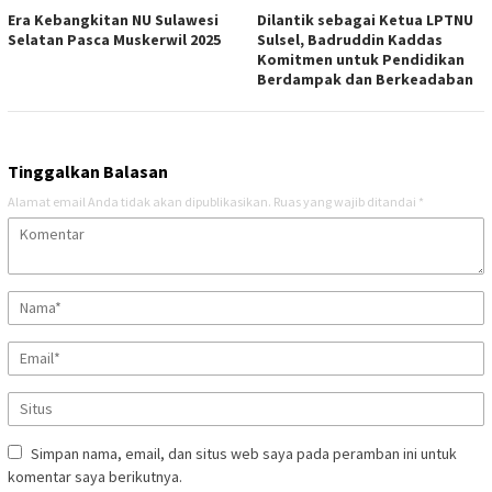
Era Kebangkitan NU Sulawesi
Dilantik sebagai Ketua LPTNU
Selatan Pasca Muskerwil 2025
Sulsel, Badruddin Kaddas
Komitmen untuk Pendidikan
Berdampak dan Berkeadaban
Tinggalkan Balasan
Alamat email Anda tidak akan dipublikasikan.
Ruas yang wajib ditandai
*
Simpan nama, email, dan situs web saya pada peramban ini untuk
komentar saya berikutnya.