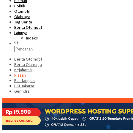
Hikmah
Politik
Otomotif
Olahraga
Tag Berita
Berita Otomotif
Lainnya
Indeks
Berita Otomotif
Berita Olahraga
Kejahatan
Nissan
Bulutangkis
DKI Jakarta
Gerindra
Konten Spesial