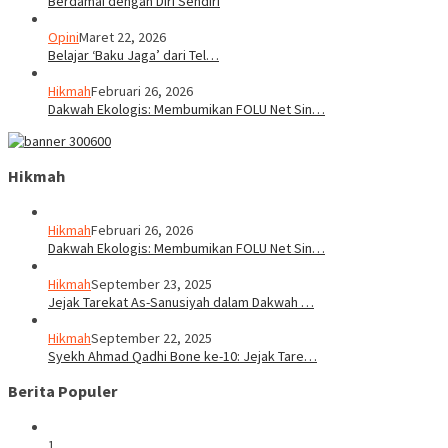
Berdamai dengan Diri Sendiri
Opini
Maret 22, 2026
Belajar ‘Baku Jaga’ dari Tel…
Hikmah
Februari 26, 2026
Dakwah Ekologis: Membumikan FOLU Net Sin…
Hikmah
Hikmah
Februari 26, 2026
Dakwah Ekologis: Membumikan FOLU Net Sin…
Hikmah
September 23, 2025
Jejak Tarekat As-Sanusiyah dalam Dakwah …
Hikmah
September 22, 2025
Syekh Ahmad Qadhi Bone ke-10: Jejak Tare…
Berita Populer
1