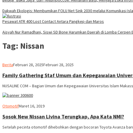
Belajar ‘Baku Jaga’ dari Tellumpoccoe: Menanam Batu, Menjaga Etika Info
Dakwah Ekologis: Membumikan FOLU Net Sink 2030 melalui Komunikasi Isla
Pesawat ATR 400 Lost Contact Antara Pangkep dan Maros
Aisyah Nur Ramadhani, Siswi SD Bone Harumkan Daerah di Lomba Cerpen B
Tag:
Nissan
admin
Berita
Februari 28, 2025
Februari 28, 2025
Family Gathering Staf Umum dan Kepegawaian Univers
NUSALINE COM – Bagian Umum dan Kepegawaian Universitas Islam Makass
admin
Otomotif
Maret 16, 2019
Sosok New Nissan Livina Terungkap, Apa Kata NMI?
Setelah pecinta otomotif dihebohkan dengan bocoran Toyota Avanza baru,