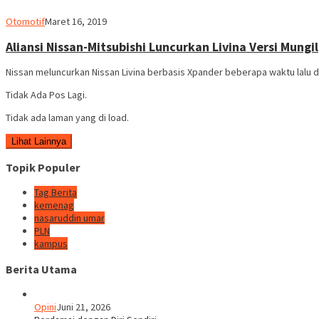
admin
Otomotif
Maret 16, 2019
Aliansi Nissan-Mitsubishi Luncurkan Livina Versi Mungil
Nissan meluncurkan Nissan Livina berbasis Xpander beberapa waktu lalu di 
Tidak Ada Pos Lagi.
Tidak ada laman yang di load.
Lihat Lainnya
Topik Populer
Tag Berita
kemenag
nasaruddin umar
PLN
kampus
Berita Utama
Opini
Juni 21, 2026