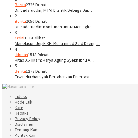
Berita
2726 Dilihat
Dr. Sadaruddin, M.Pd Dilantik Sebagai An…
2
Berita
2056 Dilihat
Dr. Sadaruddin: Komitmen untuk Meningkat…
3
Opini
1514 Dilihat
Menelusuri Jejak KH. Muhammad Said Daeng…
4
Hikmah
1513 Dilihat
Kitab Al-Hikam: Karya Agung Syekh Ibnu A…
5
Berita
1272 Dilihat
Erwin Nurdiansyah Pertahankan Disertasi …
Indeks
Kode Etik
Karir
Redaksi
Privacy Policy
Disclaimer
Tentang Kami
Kontak Kami