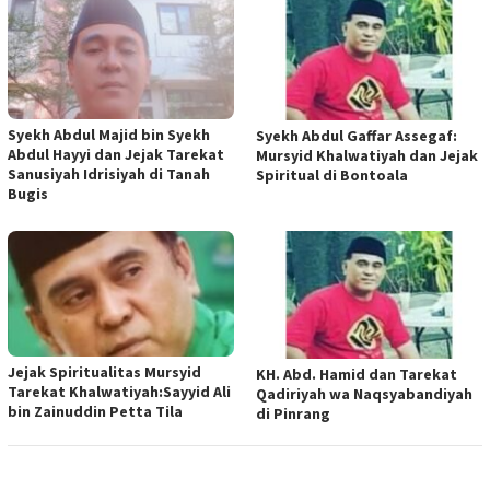
Syekh Abdul Majid bin Syekh
Syekh Abdul Gaffar Assegaf:
Abdul Hayyi dan Jejak Tarekat
Mursyid Khalwatiyah dan Jejak
Sanusiyah Idrisiyah di Tanah
Spiritual di Bontoala
Bugis
Jejak Spiritualitas Mursyid
KH. Abd. Hamid dan Tarekat
Tarekat Khalwatiyah:Sayyid Ali
Qadiriyah wa Naqsyabandiyah
bin Zainuddin Petta Tila
di Pinrang