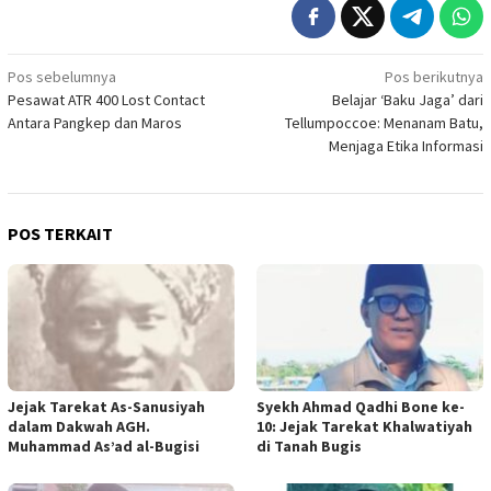
Navigasi
Pos sebelumnya
Pos berikutnya
Pesawat ATR 400 Lost Contact
Belajar ‘Baku Jaga’ dari
pos
Antara Pangkep dan Maros
Tellumpoccoe: Menanam Batu,
Menjaga Etika Informasi
POS TERKAIT
Jejak Tarekat As-Sanusiyah
Syekh Ahmad Qadhi Bone ke-
dalam Dakwah AGH.
10: Jejak Tarekat Khalwatiyah
Muhammad As’ad al-Bugisi
di Tanah Bugis