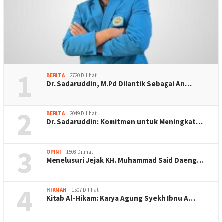
1
BERITA
2720 Dilihat
Dr. Sadaruddin, M.Pd Dilantik Sebagai An…
2
BERITA
2049 Dilihat
Dr. Sadaruddin: Komitmen untuk Meningkat…
3
OPINI
1508 Dilihat
Menelusuri Jejak KH. Muhammad Said Daeng…
4
HIKMAH
1507 Dilihat
Kitab Al-Hikam: Karya Agung Syekh Ibnu A…