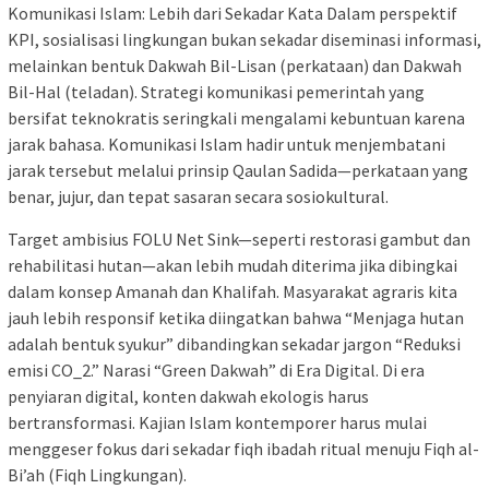
Komunikasi Islam: Lebih dari Sekadar Kata Dalam perspektif
KPI, sosialisasi lingkungan bukan sekadar diseminasi informasi,
melainkan bentuk Dakwah Bil-Lisan (perkataan) dan Dakwah
Bil-Hal (teladan). Strategi komunikasi pemerintah yang
bersifat teknokratis seringkali mengalami kebuntuan karena
jarak bahasa. Komunikasi Islam hadir untuk menjembatani
jarak tersebut melalui prinsip Qaulan Sadida—perkataan yang
benar, jujur, dan tepat sasaran secara sosiokultural.
Target ambisius FOLU Net Sink—seperti restorasi gambut dan
rehabilitasi hutan—akan lebih mudah diterima jika dibingkai
dalam konsep Amanah dan Khalifah. Masyarakat agraris kita
jauh lebih responsif ketika diingatkan bahwa “Menjaga hutan
adalah bentuk syukur” dibandingkan sekadar jargon “Reduksi
emisi CO_2.” Narasi “Green Dakwah” di Era Digital. Di era
penyiaran digital, konten dakwah ekologis harus
bertransformasi. Kajian Islam kontemporer harus mulai
menggeser fokus dari sekadar fiqh ibadah ritual menuju Fiqh al-
Bi’ah (Fiqh Lingkungan).