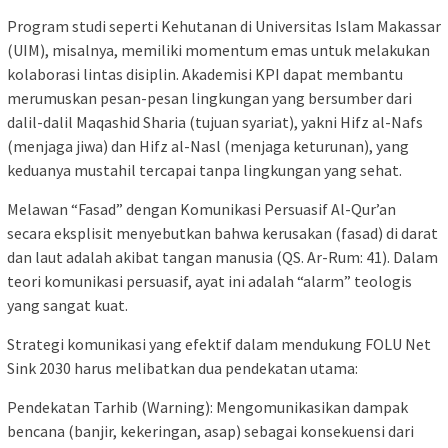
Program studi seperti Kehutanan di Universitas Islam Makassar
(UIM), misalnya, memiliki momentum emas untuk melakukan
kolaborasi lintas disiplin. Akademisi KPI dapat membantu
merumuskan pesan-pesan lingkungan yang bersumber dari
dalil-dalil Maqashid Sharia (tujuan syariat), yakni Hifz al-Nafs
(menjaga jiwa) dan Hifz al-Nasl (menjaga keturunan), yang
keduanya mustahil tercapai tanpa lingkungan yang sehat.
Melawan “Fasad” dengan Komunikasi Persuasif Al-Qur’an
secara eksplisit menyebutkan bahwa kerusakan (fasad) di darat
dan laut adalah akibat tangan manusia (QS. Ar-Rum: 41). Dalam
teori komunikasi persuasif, ayat ini adalah “alarm” teologis
yang sangat kuat.
Strategi komunikasi yang efektif dalam mendukung FOLU Net
Sink 2030 harus melibatkan dua pendekatan utama:
Pendekatan Tarhib (Warning): Mengomunikasikan dampak
bencana (banjir, kekeringan, asap) sebagai konsekuensi dari