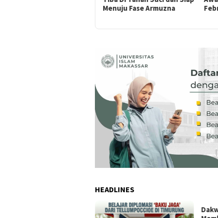
Furoda
Menuju Fase Armuzna
Febr
HEADLINES
Dakw