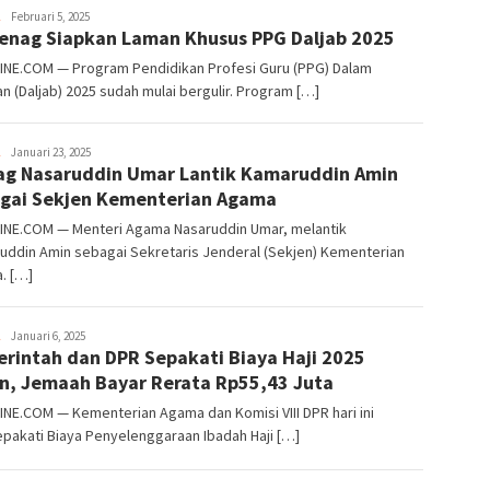
Usman
Februari 5, 2025
nag Siapkan Laman Khusus PPG Daljab 2025
Pala
INE.COM — Program Pendidikan Profesi Guru (PPG) Dalam
n (Daljab) 2025 sudah mulai bergulir. Program […]
Usman
Januari 23, 2025
g Nasaruddin Umar Lantik Kamaruddin Amin
Pala
gai Sekjen Kementerian Agama
INE.COM — Menteri Agama Nasaruddin Umar, melantik
uddin Amin sebagai Sekretaris Jenderal (Sekjen) Kementerian
. […]
Usman
Januari 6, 2025
rintah dan DPR Sepakati Biaya Haji 2025
Pala
n, Jemaah Bayar Rerata Rp55,43 Juta
NE.COM — Kementerian Agama dan Komisi VIII DPR hari ini
pakati Biaya Penyelenggaraan Ibadah Haji […]