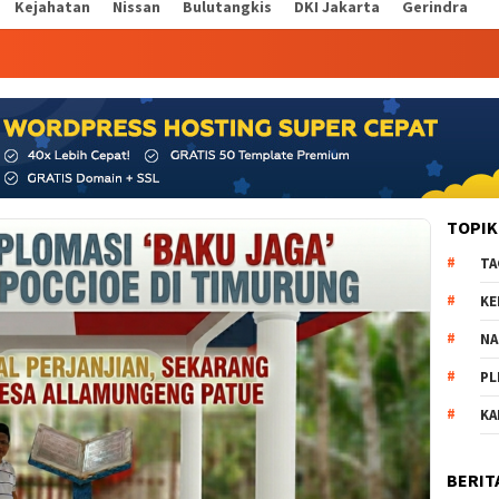
Kejahatan
Nissan
Bulutangkis
DKI Jakarta
Gerindra
TOPIK
TA
KE
NA
PL
K
BERIT