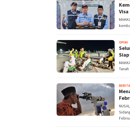
Keme
Visa
MAKKA
kembal
I
OPINI
Selu
Siap
MAKKAH
Tanah 
BERITA
Mena
Febr
NUSAL
Sidang
Februa