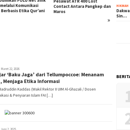
umikan FOLU Net Sink
SD Bo
Pesawat ATR 400 Lost
 melalui Komunikasi
Lomba
Contact Antara Pangkep dan
HIKMAH
Dakwa
 Berbasis Etika Qur’ani
Tingka
Maros
Sin…
»
dmin
Maret 22, 2026
jar ‘Baku Jaga’ dari Tellumpoccoe: Menanam
BERIT
, Menjaga Etika Informasi
Badruddin Kaddas (Wakil Rektor II UIM Al-Ghazali / Dosen
kasi & Penyiaran Islam FAI […]
lham
Juni 2, 2025