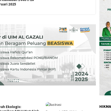
uari 2025
HIKM
ah Ekologis:
Aisyah