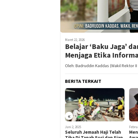
Maret 22, 2026
Belajar ‘Baku Jaga’ d
Menjaga Etika Informa
Oleh: Badruddin Kaddas (Wakil Rektor II
BERITA TERKAIT
«
Juni 2, 2025
Juni 2, 2025
Februa
Kemenag Buka Suara Soal
Seluruh Jemaah Haji Telah
Mena
Informasi Pembukaan Visa
Tiba Di Tanah Suci dan Siap
Awa