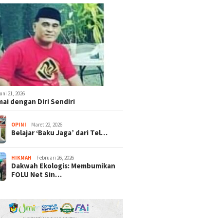
uni 21, 2026
ai dengan Diri Sendiri
OPINI
Maret 22, 2026
Belajar ‘Baku Jaga’ dari Tel…
025
Januari 5, 2025
asaruddin Umar
Kemenag Terb
HIKMAH
Februari 26, 2026
amaruddin Amin
Panduan Maka
Dakwah Ekologis: Membumikan
Sekjen
Gratis di Lin
FOLU Net Sin…
rian Agama
Pesantren
Januari 6, 2025
Pemerintah dan DPR
Sepakati Biaya Haji 2025