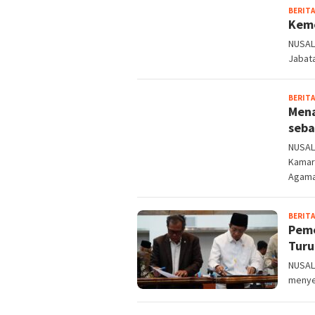
BERITA
Keme
NUSAL
Jabata
BERITA
Mena
seba
NUSAL
Kamar
Agama
BERITA
Peme
Turu
NUSALI
menye