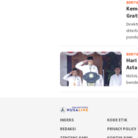
BERITA
Keme
Grat
Direk
diterb
pondok
BERITA
Hari
Asta
NUSAL
bender
INDEKS
KODE ETIK
REDAKSI
PRIVACY POLICY
TENTANG KAMI
KONTAK KAMI