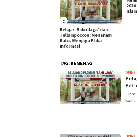
Memb
2030
Islam
«
Belajar ‘Baku Jaga’ dari
damai dengan Diri Sendiri
Tellumpoccoe: Menanam
Batu, Menjaga Etika
Informasi
TAG:
KEMENAG
a
OPINI
Bela
Batu
Oleh: 
Komuni
I
OPINI