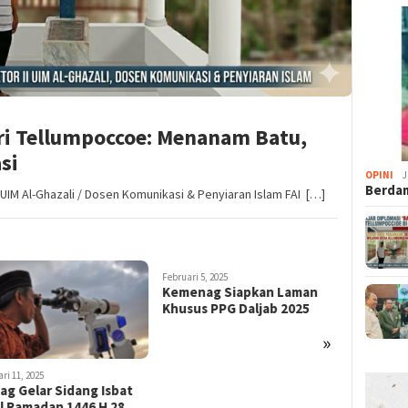
ari Tellumpoccoe: Menanam Batu,
si
OPINI
J
Berdam
 UIM Al-Ghazali / Dosen Komunikasi & Penyiaran Islam FAI […]
Februari 5, 2025
Januari 23, 2
Kemenag Siapkan Laman
Menag N
Khusus PPG Daljab 2025
Lantik K
sebagai 
»
Kemente
ri 11, 2025
g Gelar Sidang Isbat
l Ramadan 1446 H 28