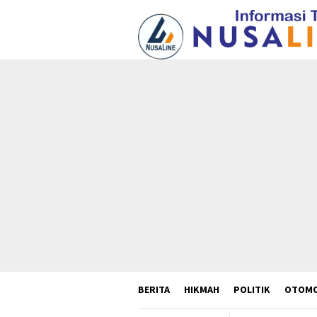
Loncat
ke
konten
BERITA
HIKMAH
POLITIK
OTOMO