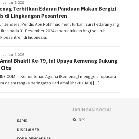
Usman
Januari 5, 2025
nag Terbitkan Edaran Panduan Makan Bergizi
Pala
is di Lingkungan Pesantren
tur Jenderal Pendis Abu Rokhmad menuturkan, surat edaran yang
itkan pada 31 Desember 2024 diperuntukkan bagi seluruh
 pesantren di Indonesia.
Usman
Januari 3, 2025
 Amal Bhakti Ke-79, Ini Upaya Kemenag Dukung
Pala
 Cita
INE.COM — Kementerian Agama (Kemenag) menggelar upacara
a dalam rangka peringatan Hari Amal Bhakti (HAB) […]
JARINGAN SOCIAL
RSS
KARIR
DISCLAIMER
FORM PENGADUAN