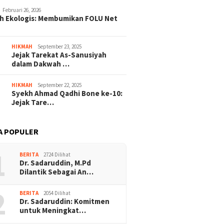
ne Harumkan Daerah di
 Cerpen Bahasa Bugis
Februari 26, 2026
h Ekologis: Membumikan FOLU Net
t Provinsi
HIKMAH
September 23, 2025
Belajar 
Berdamai dengan Diri Sendiri
Jejak Tarekat As-Sanusiyah
Tellump
dalam Dakwah …
Batu, M
Informa
HIKMAH
September 22, 2025
Syekh Ahmad Qadhi Bone ke-10:
Jejak Tare…
A POPULER
1
BERITA
2724 Dilihat
Dr. Sadaruddin, M.Pd
Dilantik Sebagai An…
2
BERITA
2054 Dilihat
Dr. Sadaruddin: Komitmen
untuk Meningkat…