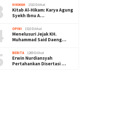
3
HIKMAH
1510 Dilihat
Kitab Al-Hikam: Karya Agung
Syekh Ibnu A…
4
OPINI
1510 Dilihat
Menelusuri Jejak KH.
Muhammad Said Daeng…
5
BERITA
1269 Dilihat
Erwin Nurdiansyah
Pertahankan Disertasi …