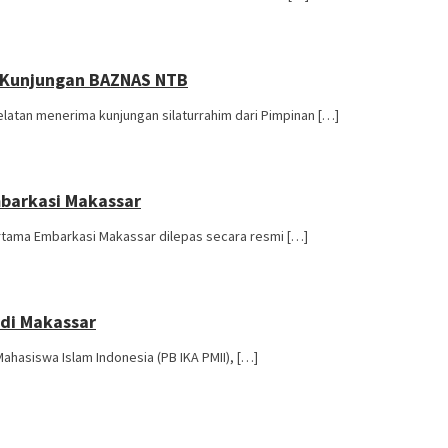
ma Kunjungan BAZNAS NTB
latan menerima kunjungan silaturrahim dari Pimpinan […]
mbarkasi Makassar
rtama Embarkasi Makassar dilepas secara resmi […]
 di Makassar
asiswa Islam Indonesia (PB IKA PMII), […]