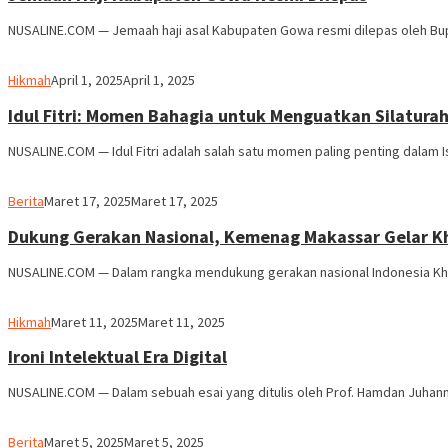
NUSALINE.COM — Jemaah haji asal Kabupaten Gowa resmi dilepas oleh Bupa
Usman
Hikmah
April 1, 2025
April 1, 2025
Pala
Idul Fitri: Momen Bahagia untuk Menguatkan Silatur
NUSALINE.COM — Idul Fitri adalah salah satu momen paling penting dalam 
Usman
Berita
Maret 17, 2025
Maret 17, 2025
Pala
Dukung Gerakan Nasional, Kemenag Makassar Gelar K
NUSALINE.COM — Dalam rangka mendukung gerakan nasional Indonesia Kh
Usman
Hikmah
Maret 11, 2025
Maret 11, 2025
Pala
Ironi Intelektual Era Digital
NUSALINE.COM — Dalam sebuah esai yang ditulis oleh Prof. Hamdan Juhanni
Usman
Berita
Maret 5, 2025
Maret 5, 2025