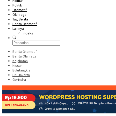
Hikmah
Politik
Otomotif
Olahraga
Tag Berita
Berita Otomotif
Lainnya
Indeks
Berita Otomotif
Berita Olahraga
Kejahatan
Nissan
Bulutangkis
DKI Jakarta
Gerindra
Konten Spesial