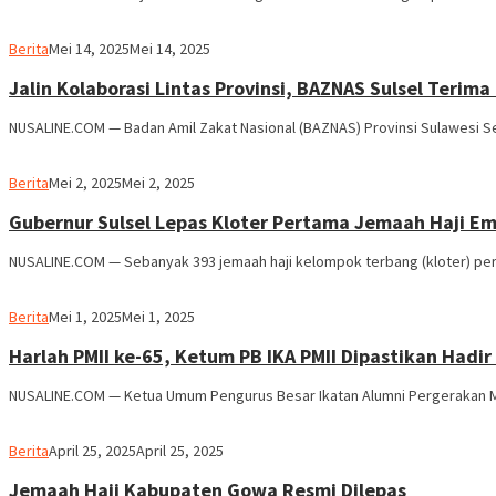
Usman
Berita
Mei 14, 2025
Mei 14, 2025
Pala
Jalin Kolaborasi Lintas Provinsi, BAZNAS Sulsel Teri
NUSALINE.COM — Badan Amil Zakat Nasional (BAZNAS) Provinsi Sulawesi Se
Usman
Berita
Mei 2, 2025
Mei 2, 2025
Pala
Gubernur Sulsel Lepas Kloter Pertama Jemaah Haji E
NUSALINE.COM — Sebanyak 393 jemaah haji kelompok terbang (kloter) pe
Usman
Berita
Mei 1, 2025
Mei 1, 2025
Pala
Harlah PMII ke-65, Ketum PB IKA PMII Dipastikan Hadir
NUSALINE.COM — Ketua Umum Pengurus Besar Ikatan Alumni Pergerakan Mah
Usman
Berita
April 25, 2025
April 25, 2025
Pala
Jemaah Haji Kabupaten Gowa Resmi Dilepas