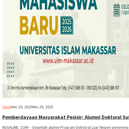
Usman
Opini
Mei 29, 2025
Mei 29, 2025
Pala
Pemberdayaan Masyarakat Pesisir: Alumni Doktoral Sul
NUSALINE. COM – Sejumlah alumni Program Doktoral Luar Negeri penerima