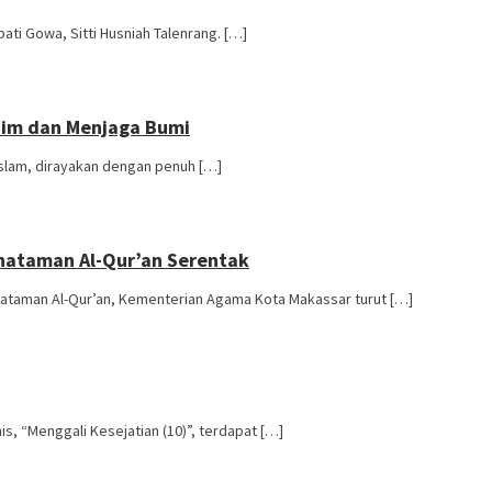
ti Gowa, Sitti Husniah Talenrang. […]
ahim dan Menjaga Bumi
Islam, dirayakan dengan penuh […]
hataman Al-Qur’an Serentak
ataman Al-Qur’an, Kementerian Agama Kota Makassar turut […]
s, “Menggali Kesejatian (10)”, terdapat […]