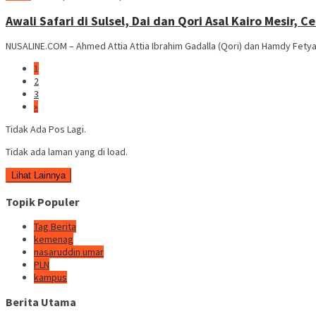
Pala
Awali Safari di Sulsel, Dai dan Qori Asal Kairo Mesir,
NUSALINE.COM – Ahmed Attia Attia Ibrahim Gadalla (Qori) dan Hamdy Fetya
1
2
3
»
Tidak Ada Pos Lagi.
Tidak ada laman yang di load.
Lihat Lainnya
Topik Populer
Tag Berita
kemenag
nasaruddin umar
PLN
kampus
Berita Utama