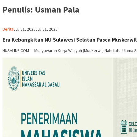
Penulis:
Usman Pala
Usman
Berita
Juli 31, 2025
Juli 31, 2025
Pala
Era Kebangkitan NU Sulawesi Selatan Pasca Muskerwil
NUSALINE.COM — Musyawarah Kerja Wilayah (Muskerwil) Nahdlatul Ulama Su