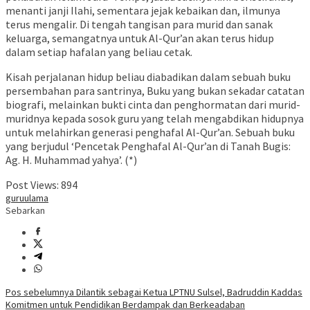
menanti janji Ilahi, sementara jejak kebaikan dan, ilmunya
terus mengalir. Di tengah tangisan para murid dan sanak
keluarga, semangatnya untuk Al-Qur’an akan terus hidup
dalam setiap hafalan yang beliau cetak.
Kisah perjalanan hidup beliau diabadikan dalam sebuah buku
persembahan para santrinya, Buku yang bukan sekadar catatan
biografi, melainkan bukti cinta dan penghormatan dari murid-
muridnya kepada sosok guru yang telah mengabdikan hidupnya
untuk melahirkan generasi penghafal Al-Qur’an. Sebuah buku
yang berjudul ‘Pencetak Penghafal Al-Qur’an di Tanah Bugis:
Ag. H. Muhammad yahya’. (*)
Post Views:
894
guru
ulama
Sebarkan
Navigasi
Pos sebelumnya
Dilantik sebagai Ketua LPTNU Sulsel, Badruddin Kaddas
Komitmen untuk Pendidikan Berdampak dan Berkeadaban