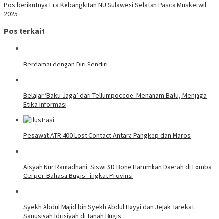
pos
Pos berikutnya
Era Kebangkitan NU Sulawesi Selatan Pasca Muskerwil
2025
Pos terkait
Berdamai dengan Diri Sendiri
Belajar ‘Baku Jaga’ dari Tellumpoccoe: Menanam Batu, Menjaga
Etika Informasi
Pesawat ATR 400 Lost Contact Antara Pangkep dan Maros
Aisyah Nur Ramadhani, Siswi SD Bone Harumkan Daerah di Lomba
Cerpen Bahasa Bugis Tingkat Provinsi
Syekh Abdul Majid bin Syekh Abdul Hayyi dan Jejak Tarekat
Sanusiyah Idrisiyah di Tanah Bugis