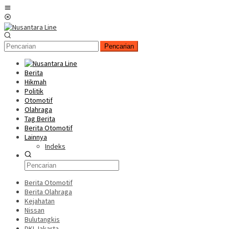
Loncat
Menu
ke
Mobile
konten
Pencarian
Berita
Hikmah
Politik
Otomotif
Olahraga
Tag Berita
Berita Otomotif
Lainnya
Indeks
Berita Otomotif
Berita Olahraga
Kejahatan
Nissan
Bulutangkis
DKI Jakarta