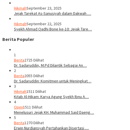
Hikmah
September 23, 2025
Jejak Tarekat As-Sanusiyah dalam Dakwah …
Hikmah
September 22, 2025
Syekh Ahmad Qadhi Bone ke-10: Jejak Tare…
Berita Populer
1
Berita
2725 Dilihat
Dr. Sadaruddin, M.Pd Dilantik Sebagai An…
2
Berita
2055 Dilihat
Dr. Sadaruddin: Komitmen untuk Meningkat…
3
Hikmah
1511 Dilihat
Kitab Al-Hikam: Karya Agung Syekh Ibnu A…
4
Opini
1511 Dilihat
Menelusuri Jejak KH. Muhammad Said Daeng…
5
Berita
1270 Dilihat
Erwin Nurdiansyah Pertahankan Disertasi …