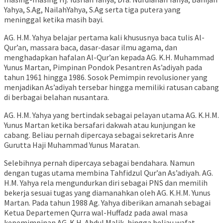
Yahya, S.Ag, NailahYahya, S.Ag serta tiga putera yang
meninggal ketika masih bayi.
AG. H.M. Yahya belajar pertama kali khususnya baca tulis Al-
Qur’an, massara baca, dasar-dasar ilmu agama, dan
menghadapkan hafalan Al-Qur’an kepada AG. K.H. Muhammad
Yunus Martan, Pimpinan Pondok Pesantren As’adiyah pada
tahun 1961 hingga 1986. Sosok Pemimpin revolusioner yang
menjadikan As’adiyah tersebar hingga memiliki ratusan cabang
di berbagai belahan nusantara.
AG. H.M. Yahya yang bertindak sebagai pelayan utama AG. K.H.M.
Yunus Martan ketika bersafari dakwah atau kunjungan ke
cabang. Beliau pernah dipercaya sebagai sekretaris Anre
Gurutta Haji Muhammad Yunus Maratan.
Selebihnya pernah dipercaya sebagai bendahara. Namun
dengan tugas utama membina Tahfidzul Qur’an As’adiyah. AG.
H.M. Yahya rela mengundurkan diri sebagai PNS dan memilih
bekerja sesuai tugas yang diamanahkan oleh AG. K.H.M. Yunus
Martan. Pada tahun 1988 Ag. Yahya diberikan amanah sebagai
Ketua Departemen Qurra wal-Huffadz pada awal masa
kepemimpinan AG. K.H. Abdul Malik, hingga beliau wafat.