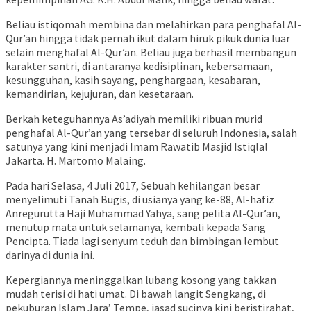
Beliau istiqomah membina dan melahirkan para penghafal Al-
Qur’an hingga tidak pernah ikut dalam hiruk pikuk dunia luar
selain menghafal Al-Qur’an. Beliau juga berhasil membangun
karakter santri, di antaranya kedisiplinan, kebersamaan,
kesungguhan, kasih sayang, penghargaan, kesabaran,
kemandirian, kejujuran, dan kesetaraan.
Berkah keteguhannya As’adiyah memiliki ribuan murid
penghafal Al-Qur’an yang tersebar di seluruh Indonesia, salah
satunya yang kini menjadi Imam Rawatib Masjid Istiqlal
Jakarta. H. Martomo Malaing.
Pada hari Selasa, 4 Juli 2017, Sebuah kehilangan besar
menyelimuti Tanah Bugis, di usianya yang ke-88, Al-hafiz
Anregurutta Haji Muhammad Yahya, sang pelita Al-Qur’an,
menutup mata untuk selamanya, kembali kepada Sang
Pencipta. Tiada lagi senyum teduh dan bimbingan lembut
darinya di dunia ini.
Kepergiannya meninggalkan lubang kosong yang takkan
mudah terisi di hati umat. Di bawah langit Sengkang, di
pekuburan Islam Jara’ Tempe, jasad sucinya kini beristirahat,