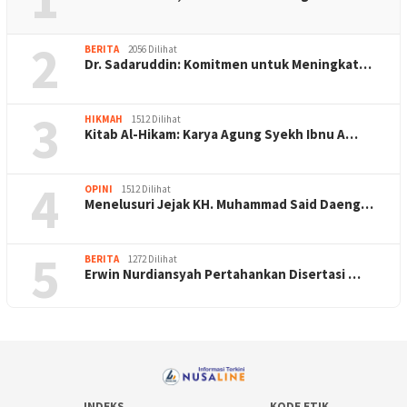
2
BERITA
2056 Dilihat
Dr. Sadaruddin: Komitmen untuk Meningkat…
3
HIKMAH
1512 Dilihat
Kitab Al-Hikam: Karya Agung Syekh Ibnu A…
4
OPINI
1512 Dilihat
Menelusuri Jejak KH. Muhammad Said Daeng…
5
BERITA
1272 Dilihat
Erwin Nurdiansyah Pertahankan Disertasi …
INDEKS
KODE ETIK