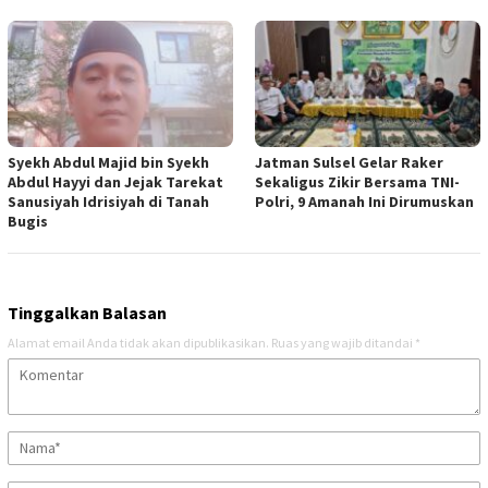
Syekh Abdul Majid bin Syekh
Jatman Sulsel Gelar Raker
Abdul Hayyi dan Jejak Tarekat
Sekaligus Zikir Bersama TNI-
Sanusiyah Idrisiyah di Tanah
Polri, 9 Amanah Ini Dirumuskan
Bugis
Tinggalkan Balasan
Alamat email Anda tidak akan dipublikasikan.
Ruas yang wajib ditandai
*