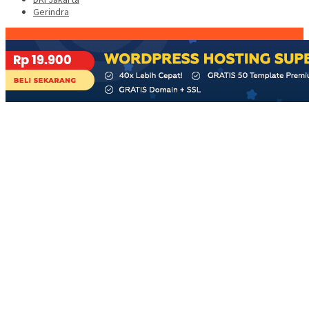
Gerindra
Konten Spesial