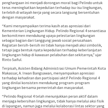
penghargaan ini menjadi dorongan moral bagi Pelindo untuk
terus meningkatkan kepedulian terhadap isu-isu lingkungan,
terlebih di wilayah kerja yang secara langsung bersentuhan
dengan masyarakat.
“Kami menyampaikan terima kasih atas apresiasi dari
Kementerian Lingkungan Hidup. Pelindo Regional 4 senantiasa
berkomitmen mendukung upaya pelestarian lingkungan
sebagai bagian dari tanggung jawab sosial perusahaan.
Kegiatan bersih-bersih ini tidak hanya menjadi aksi simbolik,
tetapi juga bentuk nyata kepedulian terhadap keberlanjutan
lingkungan hidup di kawasan pelabuhan dan sekitarnya,” ujar
Rinto Saiful.
Terpisah, Asisten Bidang Administrasi Umum Pemerintah Kota
Makassar, A. Irwan Bangsawan, menyampaikan apresiasi
terhadap kehadiran dan partisipasi aktif Pelindo Regional 4
yang dinilai konsisten mendukung program-program
lingkungan bersama pemerintah dan masyarakat.
“Pelindo Regional 4 telah menunjukkan peran aktif dalam
menjaga kebersihan lingkungan, tidak hanya melalui aksi fisik
di lapangan, namun juga melalui kolaborasi lintas sektor yang