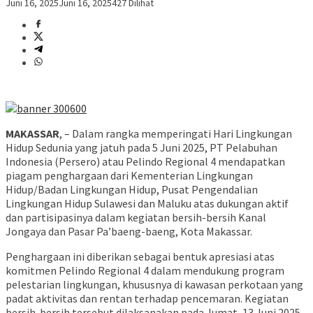
Juni 16, 2025
Juni 16, 2025
427 Dilihat
MAKASSAR
, – Dalam rangka memperingati Hari Lingkungan
Hidup Sedunia yang jatuh pada 5 Juni 2025, PT Pelabuhan
Indonesia (Persero) atau Pelindo Regional 4 mendapatkan
piagam penghargaan dari Kementerian Lingkungan
Hidup/Badan Lingkungan Hidup, Pusat Pengendalian
Lingkungan Hidup Sulawesi dan Maluku atas dukungan aktif
dan partisipasinya dalam kegiatan bersih-bersih Kanal
Jongaya dan Pasar Pa’baeng-baeng, Kota Makassar.
Penghargaan ini diberikan sebagai bentuk apresiasi atas
komitmen Pelindo Regional 4 dalam mendukung program
pelestarian lingkungan, khususnya di kawasan perkotaan yang
padat aktivitas dan rentan terhadap pencemaran. Kegiatan
bersih-bersih tersebut dilaksanakan pada Jumat, 13 Juni 2025,