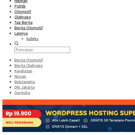
Hikmah
Politik
Otomotif
Olahraga
Tag Berita
Berita Otomotif
Lainnya
Indeks
Berita Otomotif
Berita Olahraga
Kejahatan
Nissan
Bulutangkis
DKI Jakarta
Gerindra
Konten Spesial