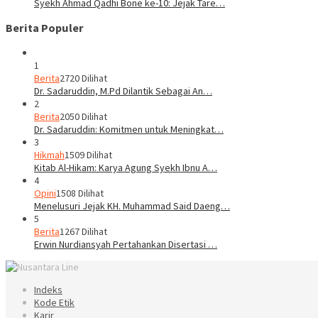
Syekh Ahmad Qadhi Bone ke-10: Jejak Tare…
Berita Populer
1
Berita
2720 Dilihat
Dr. Sadaruddin, M.Pd Dilantik Sebagai An…
2
Berita
2050 Dilihat
Dr. Sadaruddin: Komitmen untuk Meningkat…
3
Hikmah
1509 Dilihat
Kitab Al-Hikam: Karya Agung Syekh Ibnu A…
4
Opini
1508 Dilihat
Menelusuri Jejak KH. Muhammad Said Daeng…
5
Berita
1267 Dilihat
Erwin Nurdiansyah Pertahankan Disertasi …
Indeks
Kode Etik
Karir