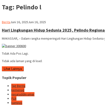
Tag:
Pelindo l
Ilham
Berita
Juni 16, 2025
Juni 16, 2025
Hari Lingkungan Hidup Sedunia 2025, Pelindo Regional 
MAKASSAR, – Dalam rangka memperingati Hari Lingkungan Hidup Sedunia ya
Tidak Ada Pos Lagi.
Tidak ada laman yang di load.
Lihat Lainnya
Topik Populer
Tag Berita
kemenag
nasaruddin umar
PLN
kampus