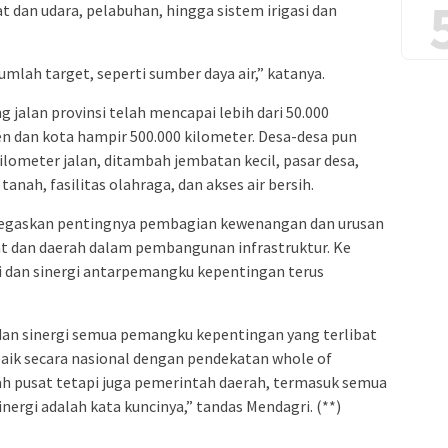
t dan udara, pelabuhan, hingga sistem irigasi dan
mlah target, seperti sumber daya air,” katanya.
 jalan provinsi telah mencapai lebih dari 50.000
n dan kota hampir 500.000 kilometer. Desa-desa pun
ilometer jalan, ditambah jembatan kecil, pasar desa,
ah, fasilitas olahraga, dan akses air bersih.
egaskan pentingnya pembagian kewenangan dan urusan
at dan daerah dalam pembangunan infrastruktur. Ke
i dan sinergi antarpemangku kepentingan terus
dan sinergi semua pemangku kepentingan yang terlibat
aik secara nasional dengan pendekatan whole of
h pusat tetapi juga pemerintah daerah, termasuk semua
nergi adalah kata kuncinya,” tandas Mendagri. (**)