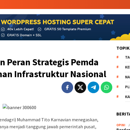
TOPIK
TA
n Peran Strategis Pemda
KE
n Infrastruktur Nasional
NA
PL
K
BERIT
Mendagri) Muhammad Tito Karnavian menegaskan,
OPINI
J
anya menjadi tanggung jawab pemerintah pusat,
Berdam