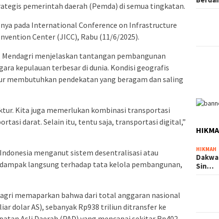
rategis pemerintah daerah (Pemda) di semua tingkatan.
nya pada International Conference on Infrastructure
onvention Center (JICC), Rabu (11/6/2025).
t, Mendagri menjelaskan tantangan pembangunan
gara kepulauan terbesar di dunia. Kondisi geografis
r membutuhkan pendekatan yang beragam dan saling
ur. Kita juga memerlukan kombinasi transportasi
rtasi darat. Selain itu, tentu saja, transportasi digital,”
HIKM
HIKMAH
Indonesia menganut sistem desentralisasi atau
Dakwa
berdampak langsung terhadap tata kelola pembangunan,
Sin…
agri memaparkan bahwa dari total anggaran nasional
liar dolar AS), sebanyak Rp938 triliun ditransfer ke
patan Asli Daerah (PAD) yang mencapai sekitar Rp402