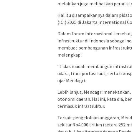
melainkan juga melibatkan peran st
Hal itu disampaikannya dalam pidato
(ICI) 2025 di Jakarta International C
Dalam forum internasional tersebu
infrastruktur di Indonesia sebagai ne
membuat pembangunan infrastruktu
melengkapi.
“Tidak mudah membangun infrastrukt
udara, transportasi laut, serta transpo
ujar Mendagri.
Lebih lanjut, Mendagri menekankan, 
otonomi daerah. Hal ini, kata dia, 
termasuk infrastruktur.
Terkait pengelolaan anggaran, Mend
sekitar Rp4.000 triliun (setara 252 mi
daerah. Jika ditambah dengan Penda