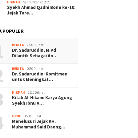
HIKMAH
September 22, 2025
Syekh Ahmad Qadhi Bone ke-10:
Jejak Tare…
A POPULER
1
BERITA
2720 Dilihat
Dr. Sadaruddin, M.Pd
Dilantik Sebagai An…
2
BERITA
2050 Dilihat
Dr. Sadaruddin: Komitmen
untuk Meningkat…
3
HIKMAH
1510 Dilihat
Kitab Al-Hikam: Karya Agung
Syekh Ibnu A…
4
OPINI
1508 Dilihat
Menelusuri Jejak KH.
Muhammad Said Daeng…