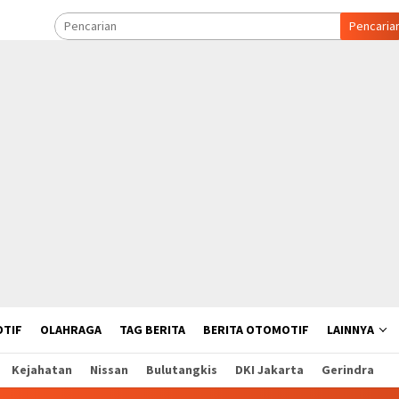
Pencaria
TIF
OLAHRAGA
TAG BERITA
BERITA OTOMOTIF
LAINNYA
Kejahatan
Nissan
Bulutangkis
DKI Jakarta
Gerindra