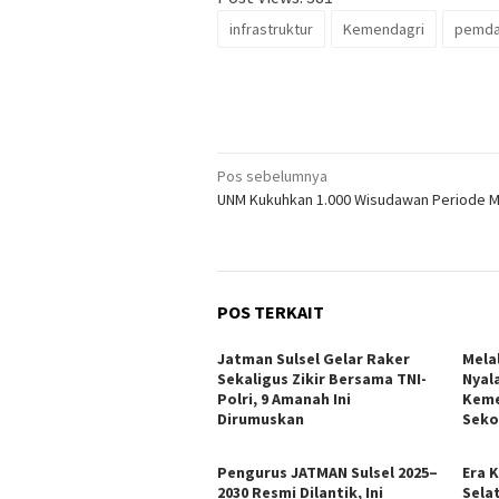
infrastruktur
Kemendagri
pemd
Navigasi
Pos sebelumnya
UNM Kukuhkan 1.000 Wisudawan Periode M
pos
POS TERKAIT
Jatman Sulsel Gelar Raker
Mela
Sekaligus Zikir Bersama TNI-
Nyal
Polri, 9 Amanah Ini
Keme
Dirumuskan
Sek
Pengurus JATMAN Sulsel 2025–
Era 
2030 Resmi Dilantik, Ini
Sela