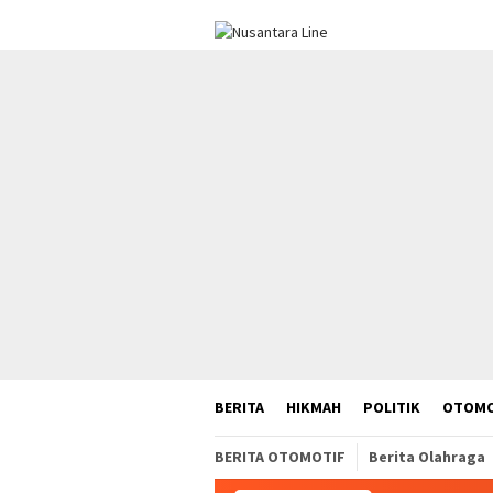
Loncat
ke
konten
BERITA
HIKMAH
POLITIK
OTOMO
BERITA OTOMOTIF
Berita Olahraga