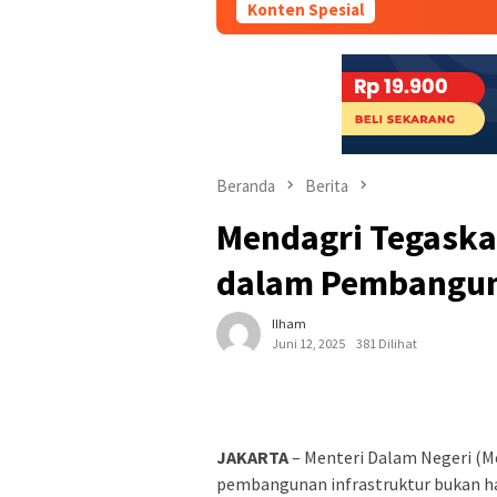
Konten Spesial
Beranda
Berita
Mendagri Tegaska
dalam Pembanguna
Ilham
Juni 12, 2025
381 Dilihat
JAKARTA
– Menteri Dalam Negeri (
pembangunan infrastruktur bukan h