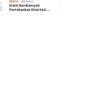
5
BERITA
1268 Dilihat
Erwin Nurdiansyah
Pertahankan Disertasi …