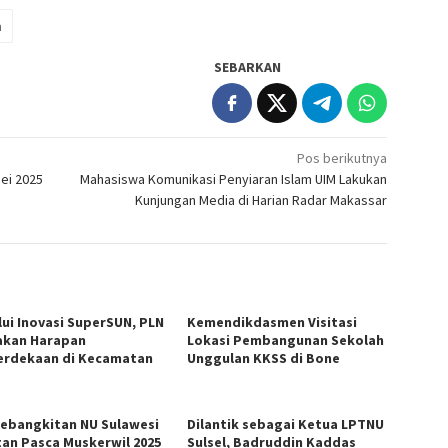
a
SEBARKAN
Pos berikutnya
ei 2025
Mahasiswa Komunikasi Penyiaran Islam UIM Lakukan
Kunjungan Media di Harian Radar Makassar
lui Inovasi SuperSUN, PLN
Kemendikdasmen Visitasi
akan Harapan
Lokasi Pembangunan Sekolah
rdekaan di Kecamatan
Unggulan KKSS di Bone
o
Kebangkitan NU Sulawesi
Dilantik sebagai Ketua LPTNU
tan Pasca Muskerwil 2025
Sulsel, Badruddin Kaddas