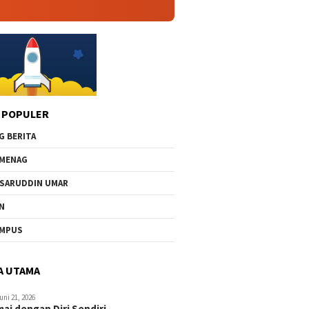
 POPULER
G BERITA
MENAG
SARUDDIN UMAR
N
AMPUS
A UTAMA
uni 21, 2026
ai dengan Diri Sendiri