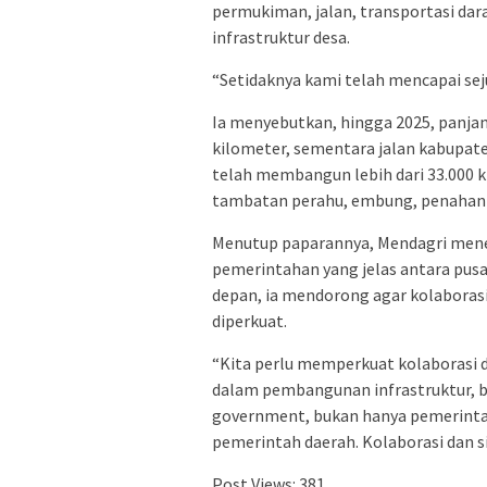
permukiman, jalan, transportasi dara
infrastruktur desa.
“Setidaknya kami telah mencapai seju
Ia menyebutkan, hingga 2025, panjang
kilometer, sementara jalan kabupate
telah membangun lebih dari 33.000 k
tambatan perahu, embung, penahan tan
Menutup paparannya, Mendagri men
pemerintahan yang jelas antara pus
depan, ia mendorong agar kolaboras
diperkuat.
“Kita perlu memperkuat kolaborasi 
dalam pembangunan infrastruktur, b
government, bukan hanya pemerinta
pemerintah daerah. Kolaborasi dan si
Post Views:
381