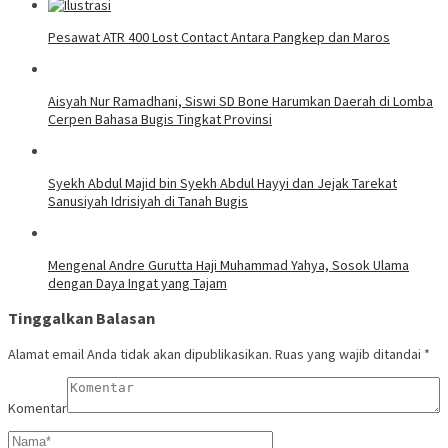
Pesawat ATR 400 Lost Contact Antara Pangkep dan Maros
Aisyah Nur Ramadhani, Siswi SD Bone Harumkan Daerah di Lomba
Cerpen Bahasa Bugis Tingkat Provinsi
Syekh Abdul Majid bin Syekh Abdul Hayyi dan Jejak Tarekat
Sanusiyah Idrisiyah di Tanah Bugis
Mengenal Andre Gurutta Haji Muhammad Yahya, Sosok Ulama
dengan Daya Ingat yang Tajam
Tinggalkan Balasan
Alamat email Anda tidak akan dipublikasikan.
Ruas yang wajib ditandai
*
Komentar