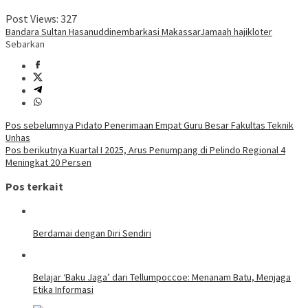
Post Views:
327
Bandara Sultan Hasanuddin
embarkasi Makassar
Jamaah haji
kloter
Sebarkan
Navigasi
Pos sebelumnya
Pidato Penerimaan Empat Guru Besar Fakultas Teknik
Unhas
pos
Pos berikutnya
Kuartal I 2025, Arus Penumpang di Pelindo Regional 4
Meningkat 20 Persen
Pos terkait
Berdamai dengan Diri Sendiri
Belajar ‘Baku Jaga’ dari Tellumpoccoe: Menanam Batu, Menjaga
Etika Informasi