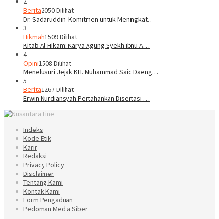
2
Berita
2050 Dilihat
Dr. Sadaruddin: Komitmen untuk Meningkat…
3
Hikmah
1509 Dilihat
Kitab Al-Hikam: Karya Agung Syekh Ibnu A…
4
Opini
1508 Dilihat
Menelusuri Jejak KH. Muhammad Said Daeng…
5
Berita
1267 Dilihat
Erwin Nurdiansyah Pertahankan Disertasi …
Indeks
Kode Etik
Karir
Redaksi
Privacy Policy
Disclaimer
Tentang Kami
Kontak Kami
Form Pengaduan
Pedoman Media Siber