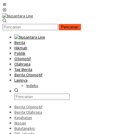
Loncat
Menu
ke
Mobile
konten
Pencarian
Berita
Hikmah
Politik
Otomotif
Olahraga
Tag Berita
Berita Otomotif
Lainnya
Indeks
Berita Otomotif
Berita Olahraga
Kejahatan
Nissan
Bulutangkis
DKI Jakarta