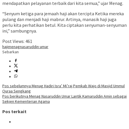
mendapatkan pelayanan terbaik dari kita semua,” ujar Menag.
“Senyum ketiga para jemaah haji akan tercipta Ketika mereka
pulang dan menjadi haji mabrur. Artinya, manasik haji juga
perlu kita perhatikan betul. Kita ciptakan senyuman-senyuman
ini,” sambungnya.
Post Views:
461
haji
menag
nasaruddin umar
Sebarkan
Navigasi
Pos sebelumnya
Menag Hadiri Isra’ Mi’raj Pemkab Wajo di Masjid Ummul
Quraa Sengkang
pos
Pos berikutnya
Menag Nasaruddin Umar Lantik Kamaruddin Amin sebagai
Sekjen Kementerian Agama
Pos terkait