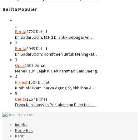
Berita Populer
1
Berita
2720 Dilihat
Dr. Sadaruddin, M.Pd Dilantik Sebagai An…
2
Berita
2049 Dilihat
Dr. Sadaruddin: Komitmen untuk Meningkat…
3
Opini
1508 Dilihat
Menelusuri Jejak KH. Muhammad Said Daeng…
4
Hikmah
1507 Dilihat
Kitab Al-Hikam: Karya Agung Syekh Ibnu A…
5
Berita
1267 Dilihat
Erwin Nurdiansyah Pertahankan Disertasi …
Indeks
Kode Etik
Karir