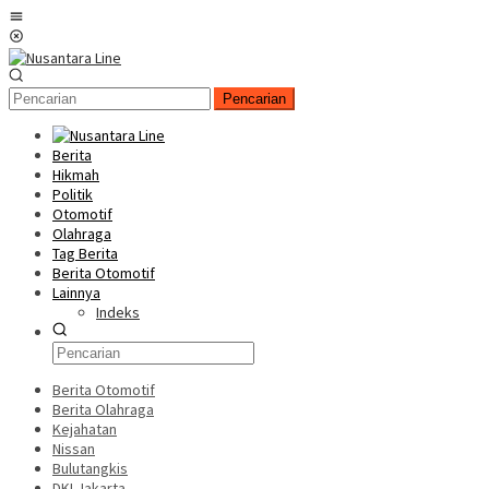
Loncat
Menu
ke
Mobile
konten
Pencarian
Berita
Hikmah
Politik
Otomotif
Olahraga
Tag Berita
Berita Otomotif
Lainnya
Indeks
Berita Otomotif
Berita Olahraga
Kejahatan
Nissan
Bulutangkis
DKI Jakarta