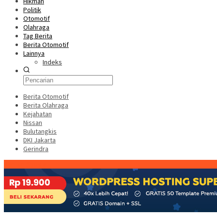
Hikmah
Politik
Otomotif
Olahraga
Tag Berita
Berita Otomotif
Lainnya
Indeks
Berita Otomotif
Berita Olahraga
Kejahatan
Nissan
Bulutangkis
DKI Jakarta
Gerindra
Konten Spesial