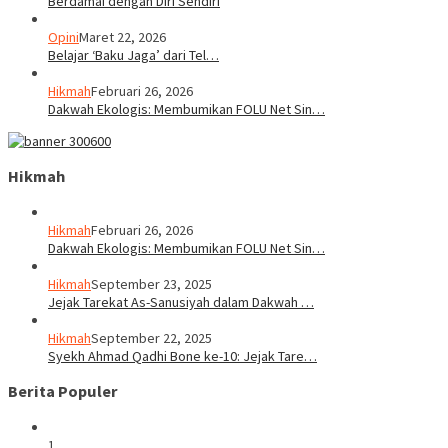
Berdamai dengan Diri Sendiri
Opini
Maret 22, 2026
Belajar ‘Baku Jaga’ dari Tel…
Hikmah
Februari 26, 2026
Dakwah Ekologis: Membumikan FOLU Net Sin…
Hikmah
Hikmah
Februari 26, 2026
Dakwah Ekologis: Membumikan FOLU Net Sin…
Hikmah
September 23, 2025
Jejak Tarekat As-Sanusiyah dalam Dakwah …
Hikmah
September 22, 2025
Syekh Ahmad Qadhi Bone ke-10: Jejak Tare…
Berita Populer
1