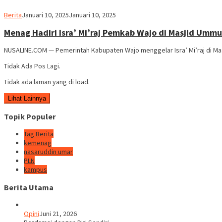
Usman
Berita
Januari 10, 2025
Januari 10, 2025
Pala
Menag Hadiri Isra’ Mi’raj Pemkab Wajo di Masjid Umm
NUSALINE.COM — Pemerintah Kabupaten Wajo menggelar Isra’ Mi’raj di Ma
Tidak Ada Pos Lagi.
Tidak ada laman yang di load.
Lihat Lainnya
Topik Populer
Tag Berita
kemenag
nasaruddin umar
PLN
kampus
Berita Utama
Opini
Juni 21, 2026