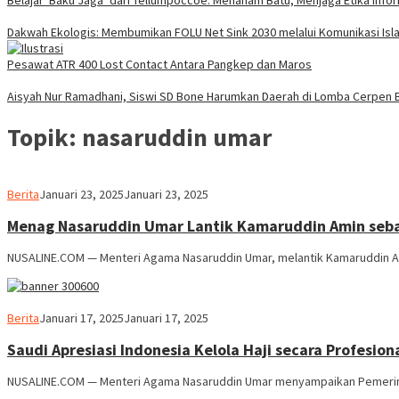
Belajar ‘Baku Jaga’ dari Tellumpoccoe: Menanam Batu, Menjaga Etika Info
Dakwah Ekologis: Membumikan FOLU Net Sink 2030 melalui Komunikasi Isla
Pesawat ATR 400 Lost Contact Antara Pangkep dan Maros
Aisyah Nur Ramadhani, Siswi SD Bone Harumkan Daerah di Lomba Cerpen B
Topik:
nasaruddin umar
Usman
Berita
Januari 23, 2025
Januari 23, 2025
Pala
Menag Nasaruddin Umar Lantik Kamaruddin Amin seb
NUSALINE.COM — Menteri Agama Nasaruddin Umar, melantik Kamaruddin Am
Usman
Berita
Januari 17, 2025
Januari 17, 2025
Pala
Saudi Apresiasi Indonesia Kelola Haji secara Profesio
NUSALINE.COM — Menteri Agama Nasaruddin Umar menyampaikan Pemerint