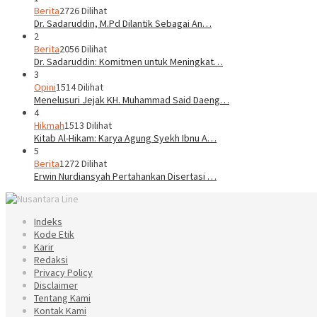
Berita
2726 Dilihat
Dr. Sadaruddin, M.Pd Dilantik Sebagai An…
2
Berita
2056 Dilihat
Dr. Sadaruddin: Komitmen untuk Meningkat…
3
Opini
1514 Dilihat
Menelusuri Jejak KH. Muhammad Said Daeng…
4
Hikmah
1513 Dilihat
Kitab Al-Hikam: Karya Agung Syekh Ibnu A…
5
Berita
1272 Dilihat
Erwin Nurdiansyah Pertahankan Disertasi …
Indeks
Kode Etik
Karir
Redaksi
Privacy Policy
Disclaimer
Tentang Kami
Kontak Kami