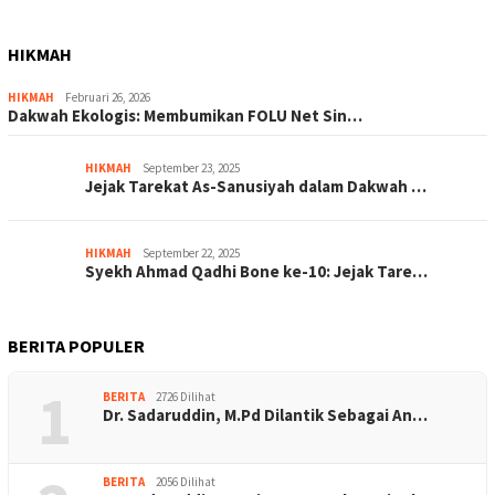
HIKMAH
HIKMAH
Februari 26, 2026
Dakwah Ekologis: Membumikan FOLU Net Sin…
HIKMAH
September 23, 2025
Jejak Tarekat As-Sanusiyah dalam Dakwah …
HIKMAH
September 22, 2025
Syekh Ahmad Qadhi Bone ke-10: Jejak Tare…
BERITA POPULER
1
BERITA
2726 Dilihat
Dr. Sadaruddin, M.Pd Dilantik Sebagai An…
BERITA
2056 Dilihat