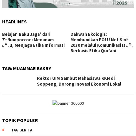
HEADLINES
Belajar ‘Baku Jaga’ dari
Dakwah Ekologis:
Tellumpoccoe: Menanam
Membumikan FOLU Net Sink
«
»
Batu, Menjaga Etika Informasi
2030 melalui Komunikasi Islam
Berbasis Etika Qur’ani
TAG:
MUAMMAR BAKRY
Rektor UIM Sambut Mahasiswa KKN di
Soppeng, Dorong Inovasi Ekonomi Lokal
TOPIK POPULER
TAG BERITA