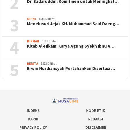
2
Dr. Sadaruddin: Komitmen untuk Meningkat…
3
OPINI
1514 Dilihat
Menelusuri Jejak KH. Muhammad Said Daeng…
4
HIKMAH
1513 Dilihat
Kitab Al-Hikam: Karya Agung Syekh Ibnu A…
5
BERITA
1272 Dilihat
Erwin Nurdiansyah Pertahankan Disertasi …
INDEKS
KODE ETIK
KARIR
REDAKSI
PRIVACY POLICY
DISCLAIMER