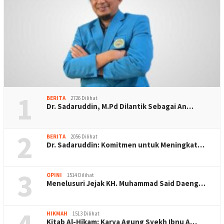
1
BERITA
2726 Dilihat
Dr. Sadaruddin, M.Pd Dilantik Sebagai An…
2
BERITA
2056 Dilihat
Dr. Sadaruddin: Komitmen untuk Meningkat…
3
OPINI
1514 Dilihat
Menelusuri Jejak KH. Muhammad Said Daeng…
HIKMAH
1513 Dilihat
Kitab Al-Hikam: Karya Agung Syekh Ibnu A…