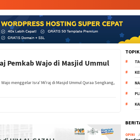
TOPIK
’raj Pemkab Wajo di Masjid Ummul
TA
KE
Wajo menggelar Isra' Mi'raj di Masjid Ummul Quraa Sengkang,
NA
PL
K
BERIT
OPINI
J
Berdam