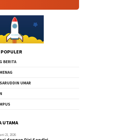
 POPULER
G BERITA
MENAG
SARUDDIN UMAR
N
AMPUS
A UTAMA
uni 21, 2026
ai dengan Diri Sendiri