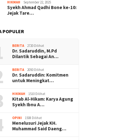
HIKMAH
September 22, 2025
Syekh Ahmad Qadhi Bone ke-10:
Jejak Tare…
A POPULER
1
BERITA
2720 Dilihat
Dr. Sadaruddin, M.Pd
Dilantik Sebagai An…
2
BERITA
2050 Dilihat
Dr. Sadaruddin: Komitmen
untuk Meningkat…
3
HIKMAH
1510 Dilihat
Kitab Al-Hikam: Karya Agung
Syekh Ibnu A…
4
OPINI
1508 Dilihat
Menelusuri Jejak KH.
Muhammad Said Daeng…