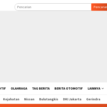
Pencaria
TIF
OLAHRAGA
TAG BERITA
BERITA OTOMOTIF
LAINNYA
Kejahatan
Nissan
Bulutangkis
DKI Jakarta
Gerindra