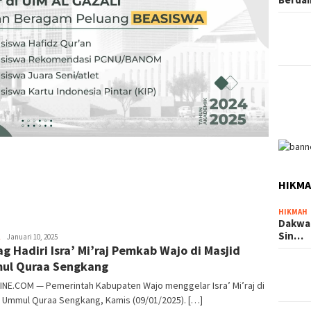
HIKM
HIKMAH
Dakwa
Sin…
Usman
Januari 10, 2025
g Hadiri Isra’ Mi’raj Pemkab Wajo di Masjid
Pala
ul Quraa Sengkang
INE.COM — Pemerintah Kabupaten Wajo menggelar Isra’ Mi’raj di
d Ummul Quraa Sengkang, Kamis (09/01/2025). […]