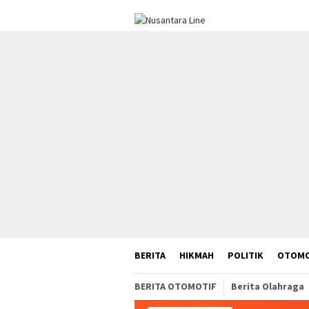
Loncat
ke
konten
BERITA
HIKMAH
POLITIK
OTOMO
BERITA OTOMOTIF
Berita Olahraga