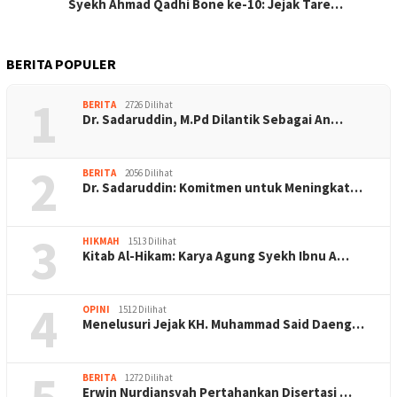
Syekh Ahmad Qadhi Bone ke-10: Jejak Tare…
BERITA POPULER
1
BERITA
2726 Dilihat
Dr. Sadaruddin, M.Pd Dilantik Sebagai An…
2
BERITA
2056 Dilihat
Dr. Sadaruddin: Komitmen untuk Meningkat…
3
HIKMAH
1513 Dilihat
Kitab Al-Hikam: Karya Agung Syekh Ibnu A…
4
OPINI
1512 Dilihat
Menelusuri Jejak KH. Muhammad Said Daeng…
5
BERITA
1272 Dilihat
Erwin Nurdiansyah Pertahankan Disertasi …