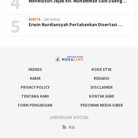
4
Menelusuri Jejak KH. Muhammad Said Daeng…
5
BERITA
1267 Dilihat
Erwin Nurdiansyah Pertahankan Disertasi …
INDEKS
KODE ETIK
KARIR
REDAKSI
PRIVACY POLICY
DISCLAIMER
TENTANG KAMI
KONTAK KAMI
FORM PENGADUAN
PEDOMAN MEDIA SIBER
JARINGAN SOCIAL
RSS