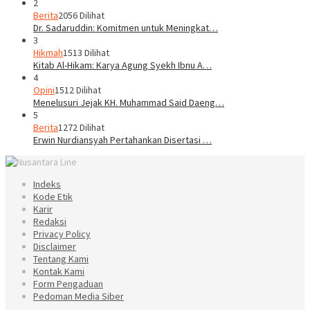
2
Berita
2056 Dilihat
Dr. Sadaruddin: Komitmen untuk Meningkat…
3
Hikmah
1513 Dilihat
Kitab Al-Hikam: Karya Agung Syekh Ibnu A…
4
Opini
1512 Dilihat
Menelusuri Jejak KH. Muhammad Said Daeng…
5
Berita
1272 Dilihat
Erwin Nurdiansyah Pertahankan Disertasi …
Indeks
Kode Etik
Karir
Redaksi
Privacy Policy
Disclaimer
Tentang Kami
Kontak Kami
Form Pengaduan
Pedoman Media Siber