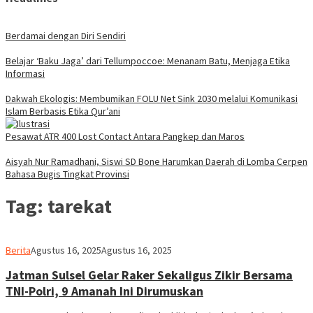
Berdamai dengan Diri Sendiri
Belajar ‘Baku Jaga’ dari Tellumpoccoe: Menanam Batu, Menjaga Etika
Informasi
Dakwah Ekologis: Membumikan FOLU Net Sink 2030 melalui Komunikasi
Islam Berbasis Etika Qur’ani
Pesawat ATR 400 Lost Contact Antara Pangkep dan Maros
Aisyah Nur Ramadhani, Siswi SD Bone Harumkan Daerah di Lomba Cerpen
Bahasa Bugis Tingkat Provinsi
Tag:
tarekat
Ilham
Berita
Agustus 16, 2025
Agustus 16, 2025
Jatman Sulsel Gelar Raker Sekaligus Zikir Bersama
TNI-Polri, 9 Amanah Ini Dirumuskan