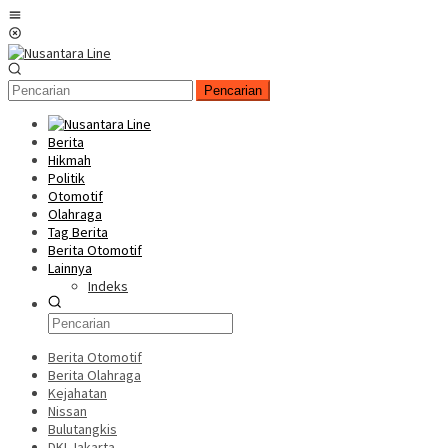
Loncat
Menu
ke
Mobile
konten
Pencarian
Berita
Hikmah
Politik
Otomotif
Olahraga
Tag Berita
Berita Otomotif
Lainnya
Indeks
Berita Otomotif
Berita Olahraga
Kejahatan
Nissan
Bulutangkis
DKI Jakarta