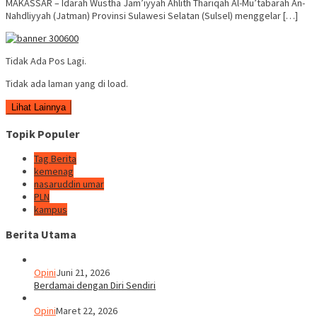
MAKASSAR – Idarah Wustha Jam’iyyah Ahlith Thariqah Al-Mu’tabarah An-
Nahdliyyah (Jatman) Provinsi Sulawesi Selatan (Sulsel) menggelar […]
Tidak Ada Pos Lagi.
Tidak ada laman yang di load.
Lihat Lainnya
Topik Populer
Tag Berita
kemenag
nasaruddin umar
PLN
kampus
Berita Utama
Opini
Juni 21, 2026
Berdamai dengan Diri Sendiri
Opini
Maret 22, 2026