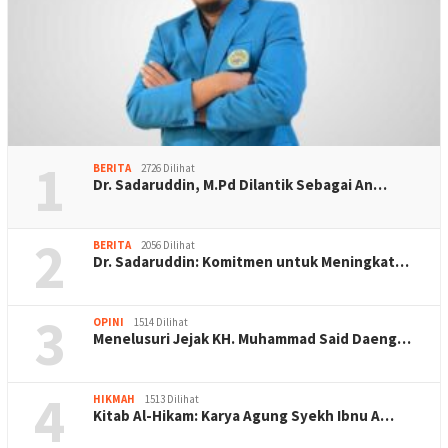
1
BERITA
2726 Dilihat
Dr. Sadaruddin, M.Pd Dilantik Sebagai An…
2
BERITA
2056 Dilihat
Dr. Sadaruddin: Komitmen untuk Meningkat…
3
OPINI
1514 Dilihat
Menelusuri Jejak KH. Muhammad Said Daeng…
4
HIKMAH
1513 Dilihat
Kitab Al-Hikam: Karya Agung Syekh Ibnu A…