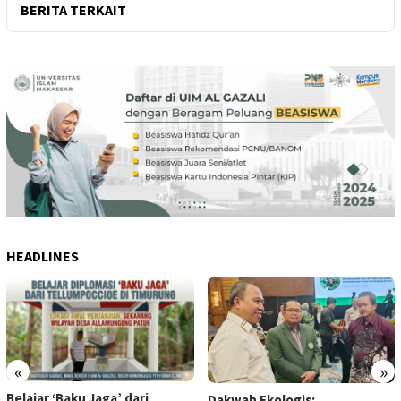
BERITA TERKAIT
HEADLINES
«
»
Belajar ‘Baku Jaga’ dari
Dakwah Ekologis: