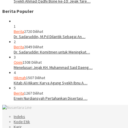
Syekh Ahmad Qadhi Bone ke-10: Jejak Tare…
Berita Populer
1
Berita
2720 Dilihat
Dr. Sadaruddin, M.Pd Dilantik Sebagai An…
2
Berita
2049 Dilihat
Dr. Sadaruddin: Komitmen untuk Meningkat…
3
Opini
1508 Dilihat
Menelusuri Jejak KH. Muhammad Said Daeng…
4
Hikmah
1507 Dilihat
Kitab Al-Hikam: Karya Agung Syekh Ibnu A…
5
Berita
1267 Dilihat
Erwin Nurdiansyah Pertahankan Disertasi …
Indeks
Kode Etik
Karir