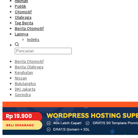
Hikmah
Politik
Otomotif
Olahraga
Tag Berita
Berita Otomotif
Lainnya
Indeks
Berita Otomotif
Berita Olahraga
Kejahatan
Nissan
Bulutangkis
DKI Jakarta
Gerindra
Konten Spesial