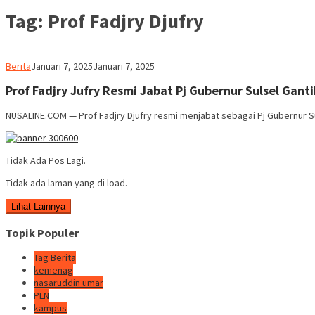
Tag:
Prof Fadjry Djufry
Usman
Berita
Januari 7, 2025
Januari 7, 2025
Pala
Prof Fadjry Jufry Resmi Jabat Pj Gubernur Sulsel Gant
NUSALINE.COM — Prof Fadjry Djufry resmi menjabat sebagai Pj Gubernur Sul
Tidak Ada Pos Lagi.
Tidak ada laman yang di load.
Lihat Lainnya
Topik Populer
Tag Berita
kemenag
nasaruddin umar
PLN
kampus