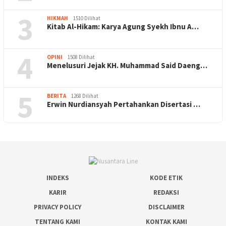
3
HIKMAH
1510 Dilihat
Kitab Al-Hikam: Karya Agung Syekh Ibnu A…
4
OPINI
1508 Dilihat
Menelusuri Jejak KH. Muhammad Said Daeng…
5
BERITA
1268 Dilihat
Erwin Nurdiansyah Pertahankan Disertasi …
INDEKS
KODE ETIK
KARIR
REDAKSI
PRIVACY POLICY
DISCLAIMER
TENTANG KAMI
KONTAK KAMI