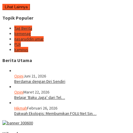
Lihat Lainnya
Topik Populer
Tag Berita
kemenag
nasaruddin umar
PLN
kampus
Berita Utama
Opini
Juni 21, 2026
Berdamai dengan Diri Sendiri
Opini
Maret 22, 2026
Belajar ‘Baku Jaga’ dari Tel…
Hikmah
Februari 26, 2026
Dakwah Ekologis: Membumikan FOLU Net Sin…