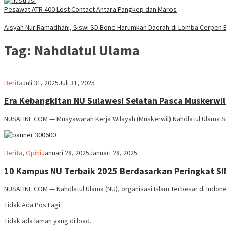
Pesawat ATR 400 Lost Contact Antara Pangkep dan Maros
Aisyah Nur Ramadhani, Siswi SD Bone Harumkan Daerah di Lomba Cerpen B
Tag:
Nahdlatul Ulama
Usman
Berita
Juli 31, 2025
Juli 31, 2025
Pala
Era Kebangkitan NU Sulawesi Selatan Pasca Muskerwil
NUSALINE.COM — Musyawarah Kerja Wilayah (Muskerwil) Nahdlatul Ulama Su
Usman
Berita
,
Opini
Januari 28, 2025
Januari 28, 2025
Pala
10 Kampus NU Terbaik 2025 Berdasarkan Peringkat S
NUSALINE.COM — Nahdlatul Ulama (NU), organisasi Islam terbesar di Indone
Tidak Ada Pos Lagi.
Tidak ada laman yang di load.