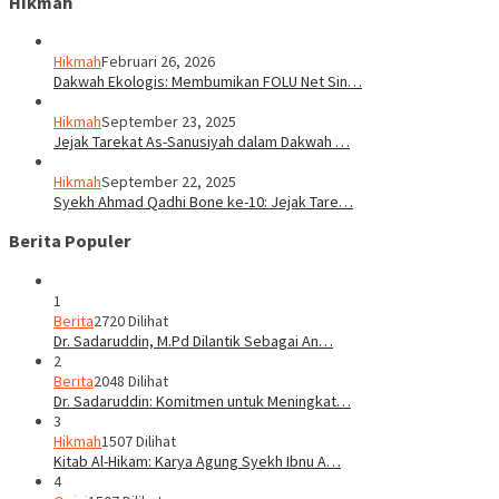
Hikmah
Hikmah
Februari 26, 2026
Dakwah Ekologis: Membumikan FOLU Net Sin…
Hikmah
September 23, 2025
Jejak Tarekat As-Sanusiyah dalam Dakwah …
Hikmah
September 22, 2025
Syekh Ahmad Qadhi Bone ke-10: Jejak Tare…
Berita Populer
1
Berita
2720 Dilihat
Dr. Sadaruddin, M.Pd Dilantik Sebagai An…
2
Berita
2048 Dilihat
Dr. Sadaruddin: Komitmen untuk Meningkat…
3
Hikmah
1507 Dilihat
Kitab Al-Hikam: Karya Agung Syekh Ibnu A…
4