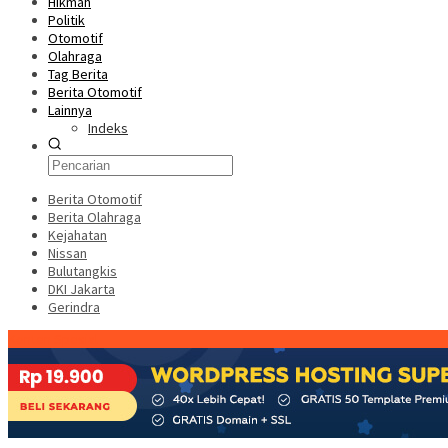
Hikmah
Politik
Otomotif
Olahraga
Tag Berita
Berita Otomotif
Lainnya
Indeks
Berita Otomotif
Berita Olahraga
Kejahatan
Nissan
Bulutangkis
DKI Jakarta
Gerindra
Konten Spesial