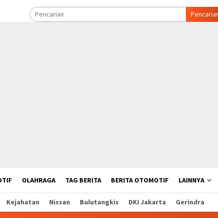
Pencaria
TIF
OLAHRAGA
TAG BERITA
BERITA OTOMOTIF
LAINNYA
Kejahatan
Nissan
Bulutangkis
DKI Jakarta
Gerindra