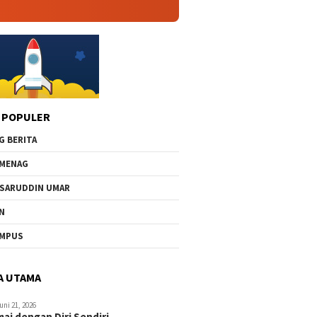
 POPULER
G BERITA
MENAG
SARUDDIN UMAR
N
AMPUS
A UTAMA
uni 21, 2026
ai dengan Diri Sendiri