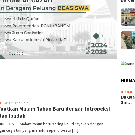
HIKM
HIKMAH
Dakwa
Sin…
Usman
H
Desember 31, 2024
aatkan Malam Tahun Baru dengan Intropeksi
Pala
 dan Ibadah
INE.COM — Malam tahun baru sering kali dirayakan dengan
ai kegiatan yang meriah, seperti pesta […]