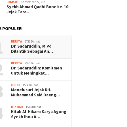
HIKMAH
September 22, 2025
Syekh Ahmad Qadhi Bone ke-10:
Jejak Tare…
A POPULER
1
BERITA
2726 Dilihat
Dr. Sadaruddin, M.Pd
Dilantik Sebagai An…
2
BERITA
2056 Dilihat
Dr. Sadaruddin: Komitmen
untuk Meningkat…
3
OPINI
1514 Dilihat
Menelusuri Jejak KH.
Muhammad Said Daeng…
4
HIKMAH
1513 Dilihat
Kitab Al-Hikam: Karya Agung
Syekh Ibnu A…