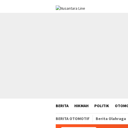
Loncat
ke
konten
BERITA
HIKMAH
POLITIK
OTOMO
BERITA OTOMOTIF
Berita Olahraga