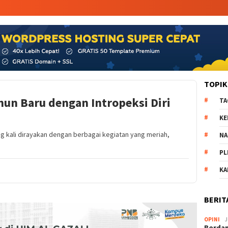
TOPIK
un Baru dengan Intropeksi Diri
TA
KE
g kali dirayakan dengan berbagai kegiatan yang meriah,
NA
PL
K
BERIT
OPINI
J
Berdam