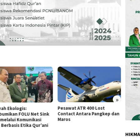
»
Pesawat ATR 400 Lost
Aisyah
ah Ekologis:
Contact Antara Pangkep dan
SD Bo
umikan FOLU Net Sink
Maros
Lomba
 melalui Komunikasi
Tingka
 Berbasis Etika Qur’ani
HIKM