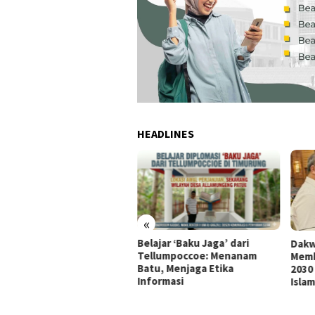
HEADLINES
«
Belajar ‘Baku Jaga’ dari
damai dengan Diri Sendiri
Dakw
Tellumpoccoe: Menanam
Memb
Batu, Menjaga Etika
2030
Informasi
Islam