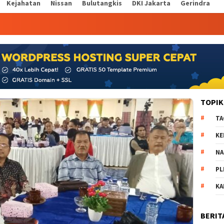
Kejahatan
Nissan
Bulutangkis
DKI Jakarta
Gerindra
TOPIK
TA
KE
NA
PL
K
BERIT