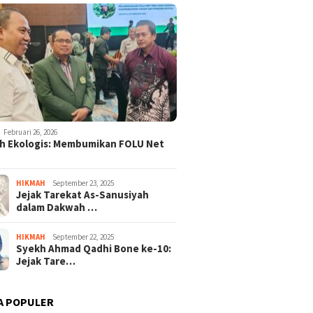
Februari 26, 2026
h Ekologis: Membumikan FOLU Net
HIKMAH
September 23, 2025
Jejak Tarekat As-Sanusiyah
dalam Dakwah …
HIKMAH
September 22, 2025
Syekh Ahmad Qadhi Bone ke-10:
Jejak Tare…
A POPULER