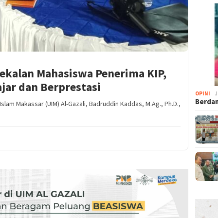
bekalan Mahasiswa Penerima KIP,
jar dan Berprestasi
OPINI
J
Berdam
Islam Makassar (UIM) Al-Gazali, Badruddin Kaddas, M.Ag., Ph.D.,