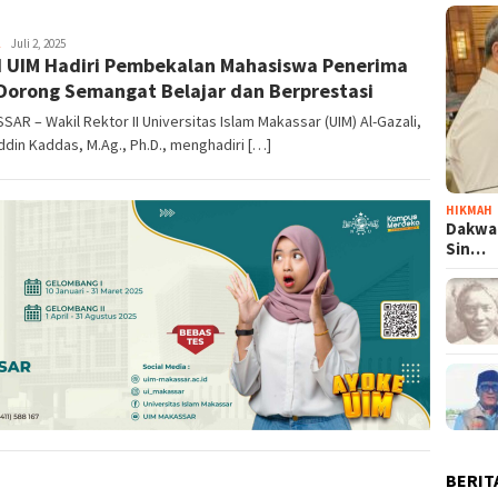
Ilham
Juli 2, 2025
I UIM Hadiri Pembekalan Mahasiswa Penerima
 Dorong Semangat Belajar dan Berprestasi
AR – Wakil Rektor II Universitas Islam Makassar (UIM) Al-Gazali,
din Kaddas, M.Ag., Ph.D., menghadiri […]
HIKMAH
Dakwa
Sin…
BERIT