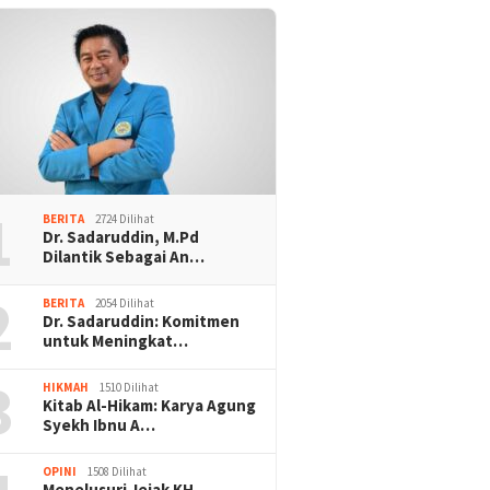
1
BERITA
2724 Dilihat
Dr. Sadaruddin, M.Pd
Dilantik Sebagai An…
2
BERITA
2054 Dilihat
Dr. Sadaruddin: Komitmen
untuk Meningkat…
3
HIKMAH
1510 Dilihat
Kitab Al-Hikam: Karya Agung
Syekh Ibnu A…
OPINI
1508 Dilihat
Menelusuri Jejak KH.