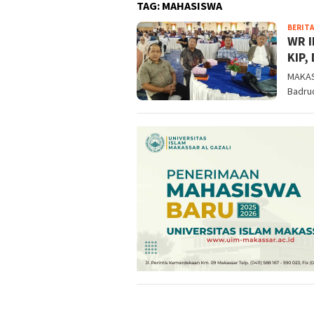
TAG:
MAHASISWA
BERITA
WR I
KIP,
MAKASS
Badrud