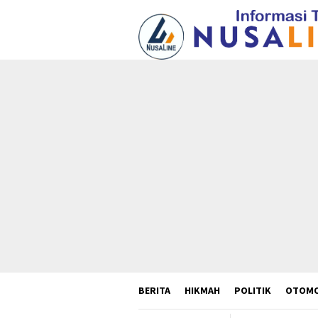
Loncat
ke
konten
BERITA
HIKMAH
POLITIK
OTOMO