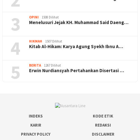
3
OPINI
1508 Dilihat
Menelusuri Jejak KH. Muhammad Said Daeng…
4
HIKMAH
1507 Dilihat
Kitab Al-Hikam: Karya Agung Syekh Ibnu A…
5
BERITA
1267 Dilihat
Erwin Nurdiansyah Pertahankan Disertasi …
INDEKS
KODE ETIK
KARIR
REDAKSI
PRIVACY POLICY
DISCLAIMER