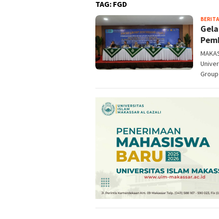
TAG:
FGD
BERITA
Gela
Pemb
MAKAS
Unive
Group