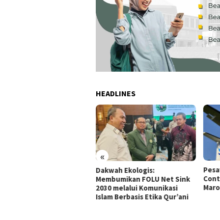
HEADLINES
«
ajar ‘Baku Jaga’ dari
Pesa
Dakwah Ekologis:
llumpoccoe: Menanam
Cont
Membumikan FOLU Net Sink
u, Menjaga Etika
Maro
2030 melalui Komunikasi
ormasi
Islam Berbasis Etika Qur’ani