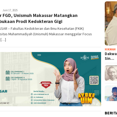
Ilham
Juni 17, 2025
r FGD, Unismuh Makassar Matangkan
ukaan Prodi Kedokteran Gigi
SAR – Fakultas Kedokteran dan Ilmu Kesehatan (FKIK)
rsitas Muhammadiyah (Unismuh) Makassar menggelar Focus
 […]
HIKMAH
Dakwa
Sin…
BERIT