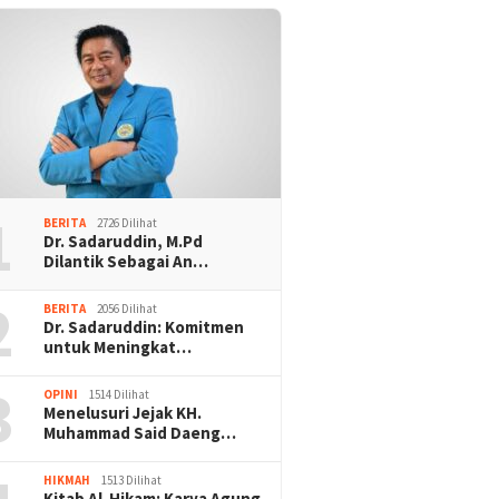
1
BERITA
2726 Dilihat
Dr. Sadaruddin, M.Pd
Dilantik Sebagai An…
2
BERITA
2056 Dilihat
Dr. Sadaruddin: Komitmen
untuk Meningkat…
3
OPINI
1514 Dilihat
Menelusuri Jejak KH.
Muhammad Said Daeng…
HIKMAH
1513 Dilihat
Kitab Al-Hikam: Karya Agung