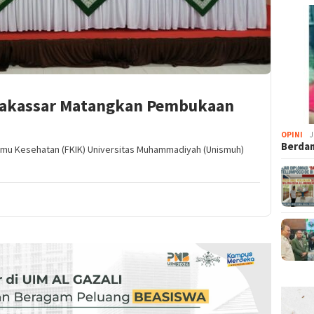
Makassar Matangkan Pembukaan
OPINI
J
Berdam
lmu Kesehatan (FKIK) Universitas Muhammadiyah (Unismuh)