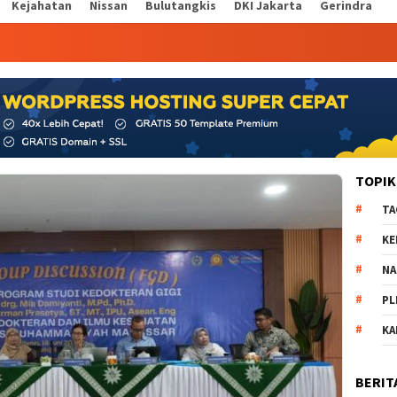
Kejahatan
Nissan
Bulutangkis
DKI Jakarta
Gerindra
TOPIK
TA
KE
NA
PL
K
BERIT