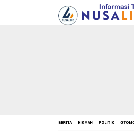
Loncat
ke
konten
BERITA
HIKMAH
POLITIK
OTOMO