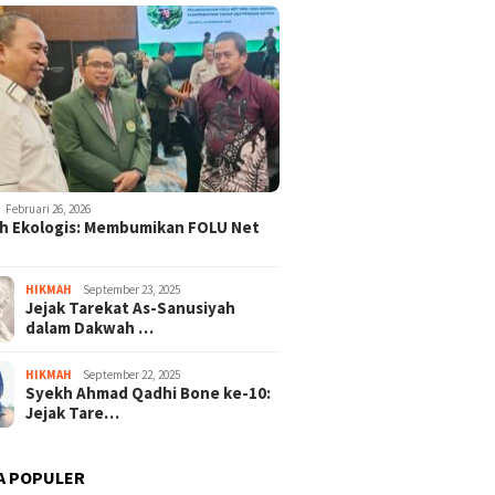
Februari 26, 2026
h Ekologis: Membumikan FOLU Net
HIKMAH
September 23, 2025
Jejak Tarekat As-Sanusiyah
dalam Dakwah …
HIKMAH
September 22, 2025
Syekh Ahmad Qadhi Bone ke-10:
Jejak Tare…
A POPULER