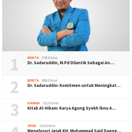
1
BERITA
2726 Dilihat
Dr. Sadaruddin, M.Pd Dilantik Sebagai An…
2
BERITA
2056 Dilihat
Dr. Sadaruddin: Komitmen untuk Meningkat…
3
HIKMAH
1512 Dilihat
Kitab Al-Hikam: Karya Agung Syekh Ibnu A…
OPINI
1512 Dilihat
Menelusuri Jejak KH. Muhammad Said Daeng…