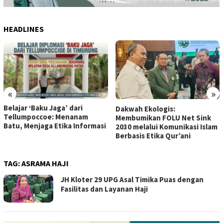
HEADLINES
«
»
Pesawat ATR 400 Lost
Dakwah Ekologis:
Contact Antara Pangkep dan
Membumikan FOLU Net Sink
Maros
2030 melalui Komunikasi Islam
Berbasis Etika Qur’ani
TAG:
ASRAMA HAJI
JH Kloter 29 UPG Asal Timika Puas dengan
Fasilitas dan Layanan Haji