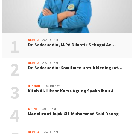
1
BERITA
2720 Dilihat
Dr. Sadaruddin, M.Pd Dilantik Sebagai An…
2
BERITA
2050 Dilihat
Dr. Sadaruddin: Komitmen untuk Meningkat…
3
HIKMAH
1508 Dilihat
Kitab Al-Hikam: Karya Agung Syekh Ibnu A…
4
OPINI
1508 Dilihat
Menelusuri Jejak KH. Muhammad Said Daeng…
BERITA
1267 Dilihat