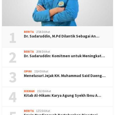
1
BERITA
2726 Dilihat
Dr. Sadaruddin, M.Pd Dilantik Sebagai An…
2
BERITA
2056 Dilihat
Dr. Sadaruddin: Komitmen untuk Meningkat…
3
OPINI
1514 Dilihat
Menelusuri Jejak KH. Muhammad Said Daeng…
4
HIKMAH
1513 Dilihat
Kitab Al-Hikam: Karya Agung Syekh Ibnu A…
BERITA
1272 Dilihat