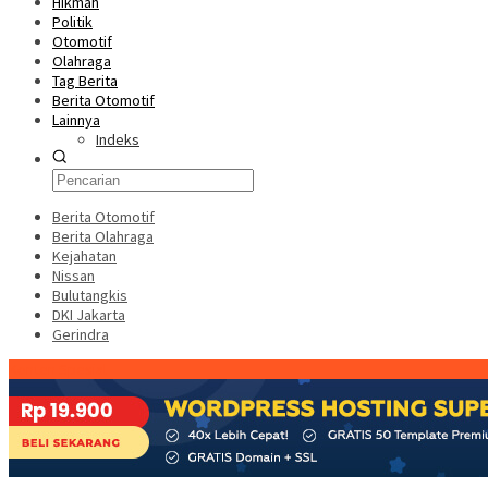
Hikmah
Politik
Otomotif
Olahraga
Tag Berita
Berita Otomotif
Lainnya
Indeks
Berita Otomotif
Berita Olahraga
Kejahatan
Nissan
Bulutangkis
DKI Jakarta
Gerindra
Konten Spesial