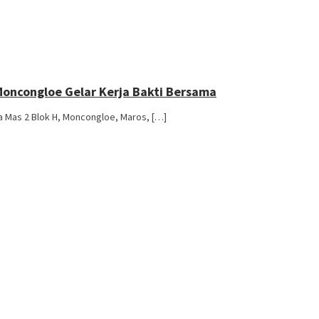
oncongloe Gelar Kerja Bakti Bersama
a Mas 2 Blok H, Moncongloe, Maros, […]