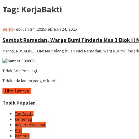
Tag:
KerjaBakti
admin
Berita
Februari 24, 2025
Februari 24, 2025
Sambut Ramadan, Warga Bumi Findaria Mas 2 Blok H M
Maros, NUSALINE.COM: Menjelang bulan suci Ramadan, warga Bumi Findari
Tidak Ada Pos Lagi.
Tidak ada laman yang di load.
Lihat Lainnya
Topik Populer
Tag Berita
kemenag
nasaruddin umar
PLN
kampus