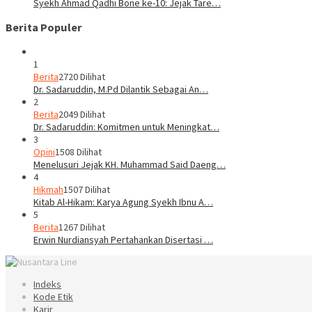
Syekh Ahmad Qadhi Bone ke-10: Jejak Tare…
Berita Populer
1
Berita
2720 Dilihat
Dr. Sadaruddin, M.Pd Dilantik Sebagai An…
2
Berita
2049 Dilihat
Dr. Sadaruddin: Komitmen untuk Meningkat…
3
Opini
1508 Dilihat
Menelusuri Jejak KH. Muhammad Said Daeng…
4
Hikmah
1507 Dilihat
Kitab Al-Hikam: Karya Agung Syekh Ibnu A…
5
Berita
1267 Dilihat
Erwin Nurdiansyah Pertahankan Disertasi …
Indeks
Kode Etik
Karir