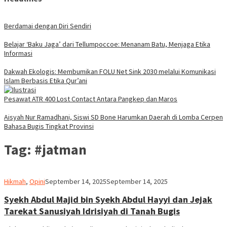
Berdamai dengan Diri Sendiri
Belajar ‘Baku Jaga’ dari Tellumpoccoe: Menanam Batu, Menjaga Etika
Informasi
Dakwah Ekologis: Membumikan FOLU Net Sink 2030 melalui Komunikasi
Islam Berbasis Etika Qur’ani
Pesawat ATR 400 Lost Contact Antara Pangkep dan Maros
Aisyah Nur Ramadhani, Siswi SD Bone Harumkan Daerah di Lomba Cerpen
Bahasa Bugis Tingkat Provinsi
Tag:
#jatman
admin
Hikmah
,
Opini
September 14, 2025
September 14, 2025
Syekh Abdul Majid bin Syekh Abdul Hayyi dan Jejak
Tarekat Sanusiyah Idrisiyah di Tanah Bugis