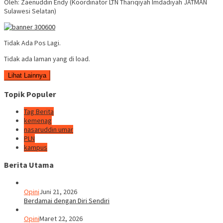
Oleh: Zaenuddin Endy (Koordinator LTN Thariqiyah Imdadiyah JATMAN
Sulawesi Selatan)
Tidak Ada Pos Lagi.
Tidak ada laman yang di load.
Lihat Lainnya
Topik Populer
Tag Berita
kemenag
nasaruddin umar
PLN
kampus
Berita Utama
Opini
Juni 21, 2026
Berdamai dengan Diri Sendiri
Opini
Maret 22, 2026