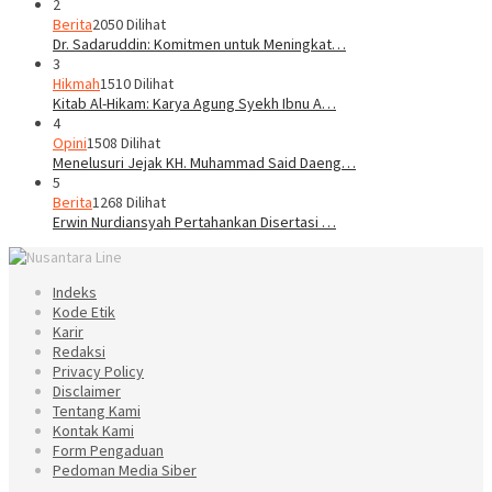
2
Berita
2050 Dilihat
Dr. Sadaruddin: Komitmen untuk Meningkat…
3
Hikmah
1510 Dilihat
Kitab Al-Hikam: Karya Agung Syekh Ibnu A…
4
Opini
1508 Dilihat
Menelusuri Jejak KH. Muhammad Said Daeng…
5
Berita
1268 Dilihat
Erwin Nurdiansyah Pertahankan Disertasi …
Indeks
Kode Etik
Karir
Redaksi
Privacy Policy
Disclaimer
Tentang Kami
Kontak Kami
Form Pengaduan
Pedoman Media Siber