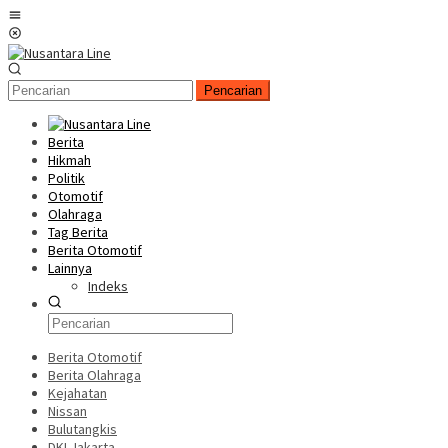
Loncat
Menu
ke
Mobile
konten
Pencarian
Berita
Hikmah
Politik
Otomotif
Olahraga
Tag Berita
Berita Otomotif
Lainnya
Indeks
Berita Otomotif
Berita Olahraga
Kejahatan
Nissan
Bulutangkis
DKI Jakarta