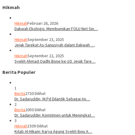
Hikmah
Hikmah
Februari 26, 2026
Dakwah Ekologis: Membumikan FOLU Net Sin…
Hikmah
September 23, 2025
Jejak Tarekat As-Sanusiyah dalam Dakwah …
Hikmah
September 22, 2025
Syekh Ahmad Qadhi Bone ke-10: Jejak Tare…
Berita Populer
1
Berita
2720 Dilihat
Dr. Sadaruddin, M.Pd Dilantik Sebagai An…
2
Berita
2050 Dilihat
Dr. Sadaruddin: Komitmen untuk Meningkat…
3
Hikmah
1509 Dilihat
Kitab Al-Hikam: Karya Agung Syekh Ibnu A…