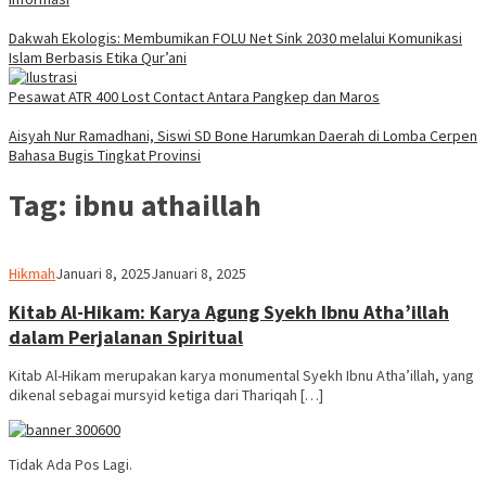
Dakwah Ekologis: Membumikan FOLU Net Sink 2030 melalui Komunikasi
Islam Berbasis Etika Qur’ani
Pesawat ATR 400 Lost Contact Antara Pangkep dan Maros
Aisyah Nur Ramadhani, Siswi SD Bone Harumkan Daerah di Lomba Cerpen
Bahasa Bugis Tingkat Provinsi
Tag:
ibnu athaillah
admin
Hikmah
Januari 8, 2025
Januari 8, 2025
Kitab Al-Hikam: Karya Agung Syekh Ibnu Atha’illah
dalam Perjalanan Spiritual
Kitab Al-Hikam merupakan karya monumental Syekh Ibnu Atha’illah, yang
dikenal sebagai mursyid ketiga dari Thariqah […]
Tidak Ada Pos Lagi.