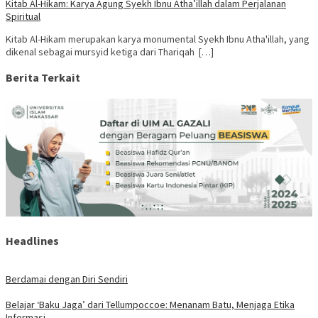
Kitab Al-Hikam: Karya Agung Syekh Ibnu Atha’illah dalam Perjalanan
Spiritual
Kitab Al-Hikam merupakan karya monumental Syekh Ibnu Atha'illah, yang
dikenal sebagai mursyid ketiga dari Thariqah […]
Berita Terkait
Headlines
Berdamai dengan Diri Sendiri
Belajar ‘Baku Jaga’ dari Tellumpoccoe: Menanam Batu, Menjaga Etika
Informasi