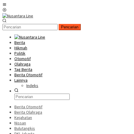
Loncat
Menu
ke
Mobile
konten
Pencarian
Berita
Hikmah
Politik
Otomotif
Olahraga
Tag Berita
Berita Otomotif
Lainnya
Indeks
Berita Otomotif
Berita Olahraga
Kejahatan
Nissan
Bulutangkis
DKI Jakarta