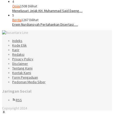
4
Opini
1508 Dilihat
Menelusuri Jejak KH. Muhammad Said Daeng…
5
Berita
1267 Dilihat
Erwin Nurdiansyah Pertahankan Disertasi …
Indeks
Kode Etik
Karir
Redaksi
Privacy Policy
Disclaimer
Tentang Kami
Kontak Kami
Form Pengaduan
Pedoman Media Siber
Jaringan Social
RSS
Copoyright 2024